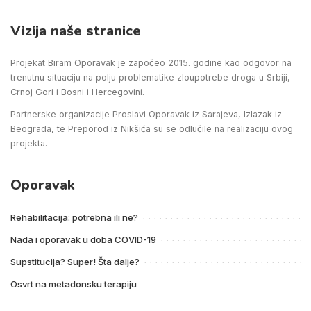
Vizija naše stranice
Projekat Biram Oporavak je započeo 2015. godine kao odgovor na
trenutnu situaciju na polju problematike zloupotrebe droga u Srbiji,
Crnoj Gori i Bosni i Hercegovini.
Partnerske organizacije Proslavi Oporavak iz Sarajeva, Izlazak iz
Beograda, te Preporod iz Nikšića su se odlučile na realizaciju ovog
projekta.
Oporavak
Rehabilitacija: potrebna ili ne?
Nada i oporavak u doba COVID-19
Supstitucija? Super! Šta dalje?
Osvrt na metadonsku terapiju