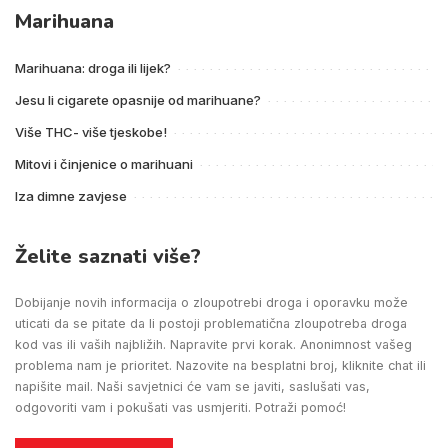
Marihuana
Marihuana: droga ili lijek?
Jesu li cigarete opasnije od marihuane?
Više THC- više tjeskobe!
Mitovi i činjenice o marihuani
Iza dimne zavjese
Želite saznati više?
Dobijanje novih informacija o zloupotrebi droga i oporavku može
uticati da se pitate da li postoji problematična zloupotreba droga
kod vas ili vaših najbližih. Napravite prvi korak. Anonimnost vašeg
problema nam je prioritet. Nazovite na besplatni broj, kliknite chat ili
napišite mail. Naši savjetnici će vam se javiti, saslušati vas,
odgovoriti vam i pokušati vas usmjeriti. Potraži pomoć!