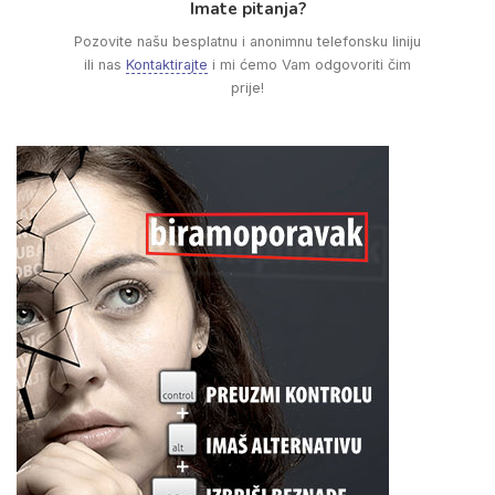
Imate pitanja?
Pozovite našu besplatnu i anonimnu telefonsku liniju
ili nas
Kontaktirajte
i mi ćemo Vam odgovoriti čim
prije!