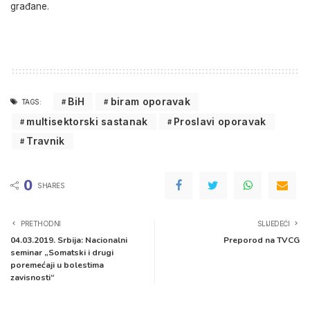
građane.
BiH
biram oporavak
TAGS:
multisektorski sastanak
Proslavi oporavak
Travnik
0
SHARES
PRETHODNI
SLIJEDEĆI
04.03.2019. Srbija: Nacionalni
Preporod na TVCG
seminar „Somatski i drugi
poremećaji u bolestima
zavisnosti“