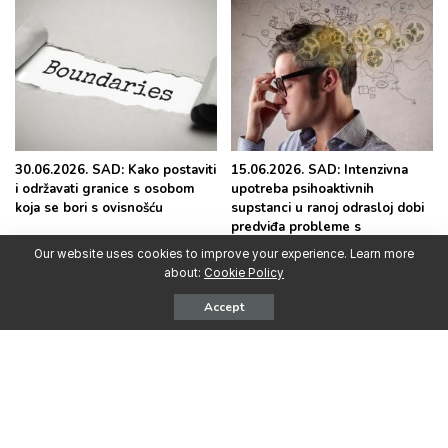
30.06.2026. SAD: Kako postaviti
15.06.2026. SAD: Intenzivna
i održavati granice s osobom
upotreba psihoaktivnih
koja se bori s ovisnošću
supstanci u ranoj odrasloj dobi
predviđa probleme s
pamćenjem decenijama kasnije
Our website uses cookies to improve your experience. Learn more
about:
Cookie Policy
Accept
Najpopularnije