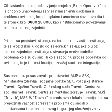
Cilj sastanka je bio predstavljanje projekta „Biram Oporavak“ koji
je pridonio unapređenju servisa namijenjenih osobama u
problemu ovisnosti, kroz besplatno i anonimno savjetovališta i
telefonski broj
0800 28 000,
kao i institucionalno povezivanje
aktera u lokalnoj zajednici.
Prisutni su predstavili situaciju na terenu i rad vlastitih institucija,
te se kroz diskusiju došlo do zajedničkih zaključaka o ulozi
lokalne zajednice i institucija u stvaranju mreže podrške
osobama koje su ovisnici ili koje započinju proces oporavka od
ovisnosti, te je istaknut krucijalni značaj socijalne integracije.
Sastanaku su prisustvovali i predstavnici MUP-a SBK,
Ministarstva zdravlja i socijalne politike SBK, Policijske stanice
Travnik, Općine T
ravnik, Općinskog suda Travnik, Centra za
socijalni rad Travnik, Centra za mentalno zdravlje Travnik, MSŠ
“Travnik”, MSEUŠ “Travnik”
te predstavnik lokalnih medija, koji su
prepoznali važnost adresiranja problema ovisnosti o
supstancama i kreiranje zdravog i sigurnijeg okruženja za sve