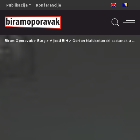
Publikacije
Konferencije
OPORAVAK- Naš zajednički cilj BiH/CG
OPORAVAK- Naš zajednički cilj SRB
RECOVERY- Our common goal ENG
Biram Oporavak
>
Blog
>
Vijesti BiH
>
Održan Multisektorski sastanak u Travniku
OPORAVAK- Naš zajednički cilj 2
Mala knjiga vještina
Šta ne raditi
Radna sveska za oporavak