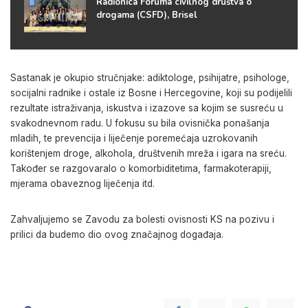
Radionica Foruma civilnog društva o
drogama (CSFD), Brisel
Sastanak je okupio stručnjake: adiktologe, psihijatre, psihologe,
socijalni radnike i ostale iz Bosne i Hercegovine, koji su podijelili
rezultate istraživanja, iskustva i izazove sa kojim se susreću u
svakodnevnom radu. U fokusu su bila ovisnička ponašanja
mladih, te prevencija i liječenje poremećaja uzrokovanih
korištenjem droge, alkohola, društvenih mreža i igara na sreću.
Također se razgovaralo o komorbiditetima, farmakoterapiji,
mjerama obaveznog liječenja itd.
Zahvaljujemo se Zavodu za bolesti ovisnosti KS na pozivu i
prilici da budemo dio ovog značajnog događaja.