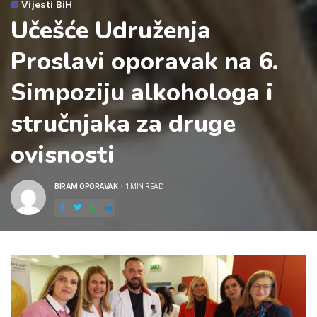
Vijesti BiH
Učešće Udruženja
Proslavi oporavak na 6.
Simpoziju alkohologa i
stručnjaka za druge
ovisnosti
BIRAM OPORAVAK
1 MIN READ
POSTED
BY