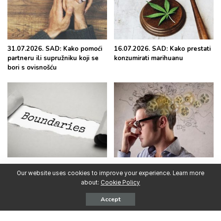
31.07.2026. SAD: Kako pomoći
16.07.2026. SAD: Kako prestati
partneru ili supružniku koji se
konzumirati marihuanu
bori s ovisnošću
30.06.2026. SAD: Kako postaviti
15.06.2026. SAD: Intenzivna
Our website uses cookies to improve your experience. Learn more
i održavati granice s osobom
upotreba psihoaktivnih
about:
Cookie Policy
koja se bori s ovisnošću
supstanci u ranoj odrasloj dobi
predviđa probleme s
Accept
pamćenjem decenijama kasnije