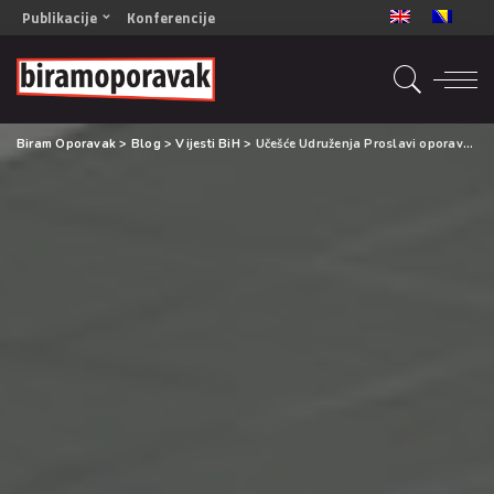
Publikacije
Konferencije
OPORAVAK- Naš zajednički cilj BiH/CG
OPORAVAK- Naš zajednički cilj SRB
RECOVERY- Our common goal ENG
Biram Oporavak
>
Blog
>
Vijesti BiH
>
Učešće Udruženja Proslavi oporavak na 6. Simpoziju alkohologa i stručnjaka za druge ovisnosti
OPORAVAK- Naš zajednički cilj 2
Mala knjiga vještina
Šta ne raditi
Radna sveska za oporavak