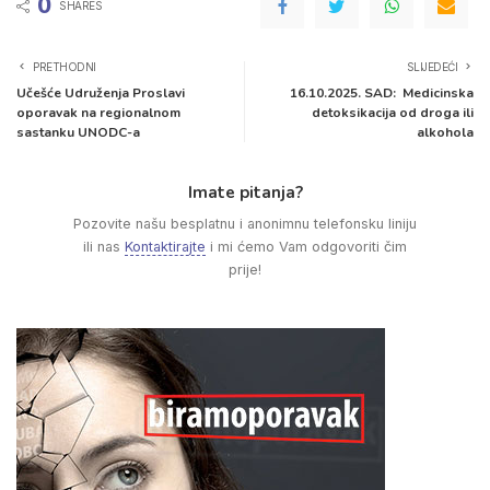
0
SHARES
PRETHODNI
SLIJEDEĆI
Učešće Udruženja Proslavi
16.10.2025. SAD: Medicinska
oporavak na regionalnom
detoksikacija od droga ili
sastanku UNODC-a
alkohola
Imate pitanja?
Pozovite našu besplatnu i anonimnu telefonsku liniju
ili nas
Kontaktirajte
i mi ćemo Vam odgovoriti čim
prije!