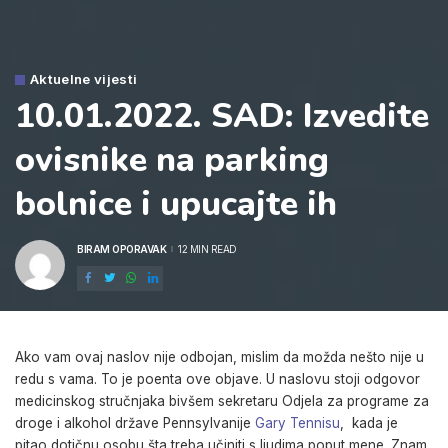
Aktuelne vijesti
10.01.2022. SAD: Izvedite
ovisnike na parking
bolnice i upucajte ih
BIRAM OPORAVAK
12 MIN READ
POSTED
BY
Ako vam ovaj naslov nije odbojan, mislim da možda nešto nije u
redu s vama. To je poenta ove objave. U naslovu stoji odgovor
medicinskog stručnjaka bivšem sekretaru Odjela za programe za
droge i alkohol države Pennsylvanije
Gary Tennisu
,
kada je
pitao dotičnu osobu šta treba učiniti s ljudima poput mene. Znam