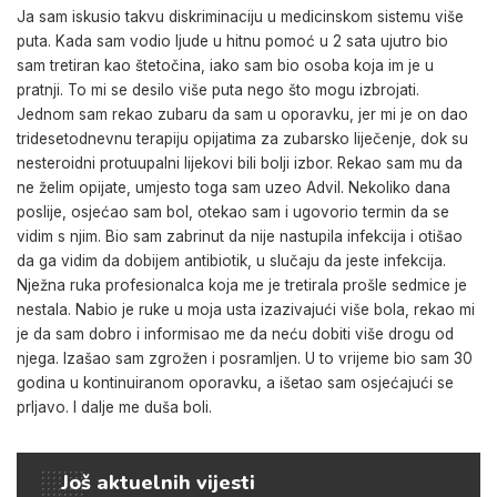
Ja sam iskusio takvu diskriminaciju u medicinskom sistemu više
puta. Kada sam vodio ljude u hitnu pomoć u 2 sata ujutro bio
sam tretiran kao štetočina, iako sam bio osoba koja im je u
pratnji. To mi se desilo više puta nego što mogu izbrojati.
Jednom sam rekao zubaru da sam u oporavku, jer mi je on dao
tridesetodnevnu terapiju opijatima za zubarsko liječenje, dok su
nesteroidni protuupalni lijekovi bili bolji izbor. Rekao sam mu da
ne želim opijate, umjesto toga sam uzeo Advil. Nekoliko dana
poslije, osjećao sam bol, otekao sam i ugovorio termin da se
vidim s njim. Bio sam zabrinut da nije nastupila infekcija i otišao
da ga vidim da dobijem antibiotik, u slučaju da jeste infekcija.
Nježna ruka profesionalca koja me je tretirala prošle sedmice je
nestala. Nabio je ruke u moja usta izazivajući više bola, rekao mi
je da sam dobro i informisao me da neću dobiti više drogu od
njega. Izašao sam zgrožen i posramljen. U to vrijeme bio sam 30
godina u kontinuiranom oporavku, a išetao sam osjećajući se
prljavo. I dalje me duša boli.
Još aktuelnih vijesti