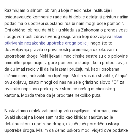
Razmišljam o silnom lobiranju koje medicinske institucije i
osiguravajuće kompanije rade da bi dobile detaljnjiji pristup našim
podacima o upotrebi supstanci “da bi nam mogli bolje pomoći”.
Oni obično lobiraju da bi bili u skladu sa Zakonom o prenosivosti
i odgovornosti zdravstvenog osiguranja koji dozvoljava
lakše
otkrivanje nezakonite upotrebe droga policiji
nego što to
dozvoljavaju pravila o privatnosti poremećaja uzrokovanih
upotrebom droge. Neki ljekari i medicinske sestre su dio polovine
američke populacije iz gore pomenute studije, koja pretpostavlja
da ću imati recidiv ili da im lažem i pružaju mi, kao i osobama
sličnim meni, nekvalitetno liječenje. Molim vas da shvatite, čitajući
ovu objavu, zašto mnogi od nas ne žele grimizno slovo “O” za
ovisnika napisano preko prve stranice našeg medicinskog
kartona. Možda treba da je pročitate nekoliko puta.
Nastavljamo olakšavati pristup vrlo osjetljivim informacijama.
Svaki slučaj na kome sam radio kao kliničar sadržavao je
detaljnu istoriju upotrebe droga, uključujući porodičnu istoriju
upotrebe droga. Mislim da ćemo uskoro moći vidjeti ove podatke