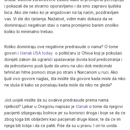
i pokazali da se stvarno oporavljamo i da smo zapravo ljudska
bića. Ako ste neko ko je angažovan na taj način, pozdravljam
vas. Vi ste dio rješenja. Nažalost, vidim malo dokaza da se
dominirajući negativan stav o nama promijenio barem onoliko
koliko bi minimalno trebao.
Koliko dominiraju ove negativne predrasude o nama? O tome
govori i
članak USA today
o političaru iz Ohioa koji je pokušao
donijeti zakon da ograniči spašavanje života kod predoziranja i
da jednostavno pusti ljude da umru na ulici dok medicinski
tehničari hitne pomoći stoje po strani s Narcanom u ruci. Ako
ljudi ovo govore naglas, šta mislite šta govore kada misle da niko
ne sluša ili kako se ponašaju kada misle da niko ne gleda?
Još uvijek mislite da su ovakve predrasude prema nama
rijetkost? Ljekar u Oregonu napisao je
članak
o tome da njegovi
pacijenti izbjegavaju bolnice jer su korisnici droga i boje se da će
zbog toga biti obilježeni kao pacijenati druge klase, te da će im
njega biti lošija i da će patiti. Piše da su u pravu. I on to uviđa.