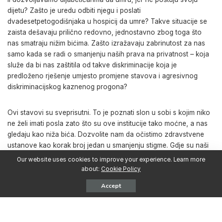
dijetu? Zašto je uredu odbiti njegu i poslati
dvadesetpetogodišnjaka u hospicij da umre? Takve situacije se
zaista dešavaju prilično redovno, jednostavno zbog toga što
nas smatraju nižim bićima. Zašto izražavaju zabrinutost za nas
samo kada se radi o smanjenju naših prava na privatnost – koja
služe da bi nas zaštitila od takve diskriminacije koja je
predloženo rješenje umjesto promjene stavova i agresivnog
diskriminacijskog kaznenog progona?
Ovi stavovi su sveprisutni. To je poznati slon u sobi s kojim niko
ne želi imati posla zato što su ove institucije tako moćne, a nas
gledaju kao niža bića. Dozvolite nam da očistimo zdravstvene
ustanove kao korak broj jedan u smanjenju stigme. Gdje su naši
anti-diskriminacijski zakoni i koliko nas štite? Trebamo imati nula
Our website uses cookies to improve your experience. Learn more
tolerancije za diskriminatorski pristup prema osobama sa
about:
Cookie Policy
poremećajima uzrokovanim upotrebom droga u bolničkim
Accept
pravilnicima. Trebali bi uključivati stroge administrativne sankcije
za svakoga ko svjedoči tome i ne prijavi. Uvedite takva pravila u
svaku zdravstvenu ustanovu u zemlji. Onda ih provedte.