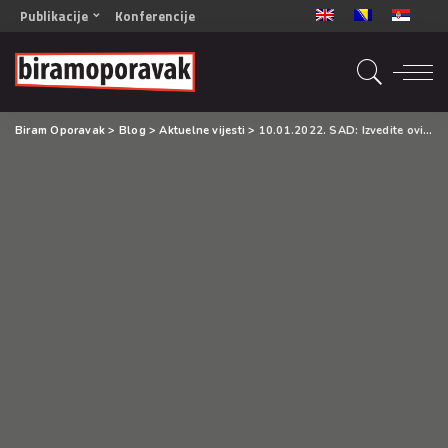
Publikacije
Konferencije
OPORAVAK- Naš zajednički cilj BiH/CG
OPORAVAK- Naš zajednički cilj SRB
RECOVERY- Our common goal ENG
Biram Oporavak
>
Blog
>
Aktuelne vijesti
>
10.01.2022. SAD: Izvedite ovisnike na parking bolnice i upucajte ih
OPORAVAK- Naš zajednički cilj 2
Mala knjiga vještina
Šta ne raditi
Radna sveska za oporavak