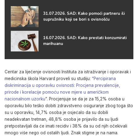
31.07.2026. SAD: Kako pomoći partneru ili
supružniku koji se bori s ovisnošću
16.07.2026. SAD: Kako prestati konzumirati
marihuanu
Centar za liječenje ovisnosti Instituta za istraživanje i oporavak i
medicinska škola Harvard proveli su studiju:
“Percipirana
diskriminacija u oporavku ovisnosti: Procjena prevalencije,
prirode i korelacije pomoću nove mjere u američkom
nacionalnom uzorku
”.
Procjenjuje se da je za 15,2% osoba u
oporavku bilo teško dobiti zdravstveno osiguranje zbog toga što
su u oporavku, 14,7% osoba je osjećalo da su dobili
neadekvatan tretman, 48,8% osoba je prijavilo da su ljudi
pretpostavljali da će imati recidiv i 38% da su od njih očekivali
mnogo više nego od ostalih ljudi. Znak stigme je na nama.