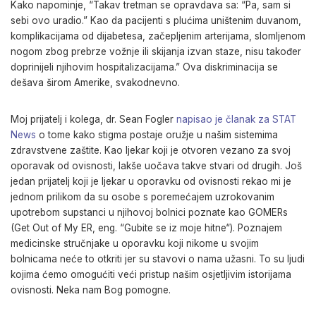
Kako napominje, “Takav tretman se opravdava sa: “Pa, sam si
sebi ovo uradio.” Kao da pacijenti s plućima uništenim duvanom,
komplikacijama od dijabetesa, začepljenim arterijama, slomljenom
nogom zbog prebrze vožnje ili skijanja izvan staze, nisu također
doprinijeli njihovim hospitalizacijama.” Ova diskriminacija se
dešava širom Amerike, svakodnevno.
Moj prijatelj i kolega, dr. Sean Fogler
napisao je članak za STAT
News
o tome kako stigma postaje oružje u našim sistemima
zdravstvene zaštite. Kao ljekar koji je otvoren vezano za svoj
oporavak od ovisnosti, lakše uočava takve stvari od drugih. Još
jedan prijatelj koji je ljekar u oporavku od ovisnosti rekao mi je
jednom prilikom da su osobe s poremećajem uzrokovanim
upotrebom supstanci u njihovoj bolnici poznate kao GOMERs
(Get Out of My ER, eng. “Gubite se iz moje hitne“). Poznajem
medicinske stručnjake u oporavku koji nikome u svojim
bolnicama neće to otkriti jer su stavovi o nama užasni. To su ljudi
kojima ćemo omogućiti veći pristup našim osjetljivim istorijama
ovisnosti. Neka nam Bog pomogne.