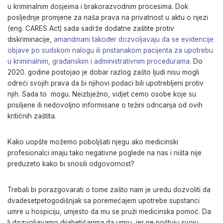
u kriminalnim dosjeima i brakorazvodnim procesima. Dok
posljednje promjene za naša prava na privatnost u aktu o njezi
(eng. CARES Act) sada sadrže dodatne zaštite protiv
diskriminacije,
amandmani također dozvoljavaju da se evidencije
objave po sudskom nalogu ili pristanakom pacijenta za upotrebu
u kriminalnim, građanskim i administrativnim procedurama.
Do
2020. godine postojao je dobar razlog zašto ljudi nisu mogli
odreći svojih prava da bi njihovi podaci bili upotrebljeni protiv
njih. Sada to mogu. Neizbježno, vidjet ćemo osobe koje su
prisiljene ili nedovoljno informisane o težini odricanja od ovih
kritičnih zaštita.
Kako uopšte možemo poboljšati njegu ako medicinski
profesionalci imaju tako negativne poglede na nas i ništa nije
preduzeto kako bi snosili odgovornost?
Trebali bi porazgovarati o tome zašto nam je uredu dozvoliti da
dvadesetpetogodišnjak sa poremećajem upotrebe supstanci
umre u hospiciju, umjesto da mu se pruži medicinska pomoć. Da
li dozvoljavamo dijabetičarima da umru, jer ne poštuju svoju