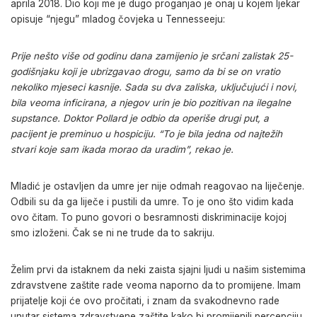
aprila 2018. Dio koji me je dugo proganjao je onaj u kojem ljekar
opisuje “njegu” mladog čovjeka u Tennesseeju:
Prije nešto više od godinu dana zamijenio je srčani zalistak 25-
godišnjaku koji je ubrizgavao drogu, samo da bi se on vratio
nekoliko mjeseci kasnije. Sada su dva zaliska, uključujući i novi,
bila veoma inficirana, a njegov urin je bio pozitivan na ilegalne
supstance. Doktor Pollard je odbio da operiše drugi put, a
pacijent je preminuo u hospiciju. “To je bila jedna od najtežih
stvari koje sam ikada morao da uradim”, rekao je.
Mladić je ostavljen da umre jer nije odmah reagovao na liječenje.
Odbili su da ga liječe i pustili da umre. To je ono što vidim kada
ovo čitam. To puno govori o besramnosti diskriminacije kojoj
smo izloženi. Čak se ni ne trude da to sakriju.
Želim prvi da istaknem da neki zaista sjajni ljudi u našim sistemima
zdravstvene zaštite rade veoma naporno da to promijene. Imam
prijatelje koji će ovo pročitati, i znam da svakodnevno rade
unutar sistema zdravstvene zaštite kako bi promijenili percepciju