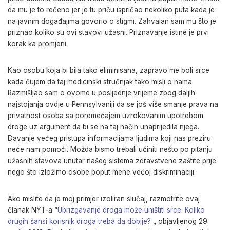
da mu je to rečeno jer je tu priču ispričao nekoliko puta kada je
na javnim događajima govorio o stigmi. Zahvalan sam mu što je
priznao koliko su ovi stavovi užasni. Priznavanje istine je prvi
korak ka promjeni.
Kao osobu koja bi bila tako eliminisana, zapravo me boli srce
kada čujem da taj medicinski stručnjak tako misli o nama.
Razmišljao sam o ovome u posljednje vrijeme zbog daljih
najstojanja ovdje u Pennsylvaniji da se još više smanje prava na
privatnost osoba sa poremećajem uzrokovanim upotrebom
droge uz argument da bi se na taj način unaprijedila njega.
Davanje većeg pristupa informacijama ljudima koji nas preziru
neće nam pomoći. Možda bismo trebali učiniti nešto po pitanju
užasnih stavova unutar našeg sistema zdravstvene zaštite prije
nego što izložimo osobe poput mene većoj diskriminaciji.
Ako mislite da je moj primjer izoliran slučaj, razmotrite ovaj
članak NYT-a “
Ubrizgavanje droga može uništiti srce. Koliko
drugih šansi korisnik droga treba da dobije?
„ objavljenog 29.