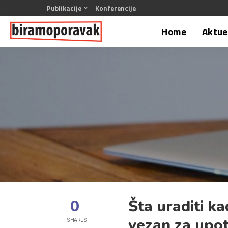
Publikacije
Konferencije
Home
Aktuel
0
Šta uraditi k
vezan za upo
SHARES