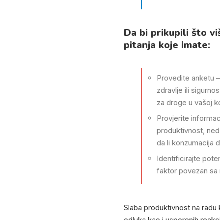
Da bi prikupili što v
pitanja koje imate:
Provedite anketu – 
zdravlje ili sigurn
za droge u vašoj k
Provjerite informa
produktivnost, neda
da li konzumacija 
Identificirajte pot
faktor povezan sa 
Slaba produktivnost na radu 
odluka kao i usporenih reakc