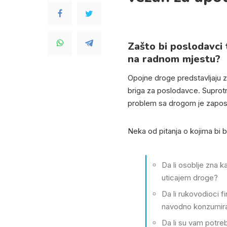
Zašto bi poslodavci 
na radnom mjestu?
Opojne droge predstavljaju 
briga za poslodavce. Suprotno
problem sa drogom je zapos
Neka od pitanja o kojima bi bi
Da li osoblje zna 
uticajem droge?
Da li rukovodioci 
navodno konzumira 
Da li su vam potre