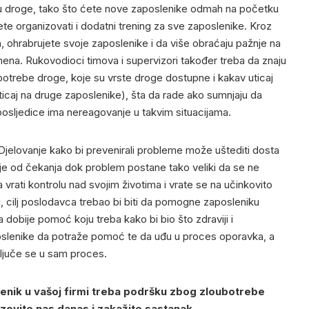
aju droge, tako što ćete nove zaposlenike odmah na početku
ete organizovati i dodatni trening za sve zaposlenike. Kroz
, ohrabrujete svoje zaposlenike i da više obraćaju pažnje na
ena. Rukovodioci timova i supervizori također treba da znaju
otrebe droge, koje su vrste droge dostupne i kakav uticaj
uticaj na druge zaposlenike), šta da rade ako sumnjaju da
osljedice ima nereagovanje u takvim situacijama.
Djelovanje kako bi prevenirali probleme može uštediti dosta
ije od čekanja dok problem postane tako veliki da se ne
vrati kontrolu nad svojim životima i vrate se na učinkovito
i, cilj poslodavca trebao bi biti da pomogne zaposleniku
dobije pomoć koju treba kako bi bio što zdraviji i
poslenike da potraže pomoć te da uđu u proces oporavka, a
uključe se u sam proces.
lenik u vašoj firmi treba podršku zbog zloubotrebe
zovite nas danas i zakažite sastanak.