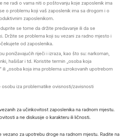
e ne radi o vama niti o poštovanju koje zaposlenik ima
e o problemu koji vaš zaposlenik ima sa drogom i o
roduktivnim zaposlenikom.
oduprite se tome da držite predavanje ili da se
i. Držite se problema koji su vezani za radno mjesto i
 očekujete od zaposlenika.
u ponižavajućih riječi i izraza, kao što su: narkoman,
nki, hašišar i td. Koristite termin „osoba koja
“ ili „osoba koja ima problema uzrokovanih upotrebom
e osobu iza problematike ovisnosti/zavisnosti
va vezanih za učinkovitost zaposlenika na radnom mjestu.
vitosti a ne diskusije o karakteru ili ličnosti.
firme vezano za upotrebu droge na radnom mjestu. Radite na