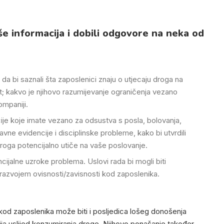
iše informacija i dobili odgovore na neka od
da bi saznali šta zaposlenici znaju o utjecaju droga na
ost; kakvo je njihovo razumijevanje ograničenja vezano
ompaniji.
cije koje imate vezano za odsustva s posla, bolovanja,
vne evidencije i disciplinske probleme, kako bi utvrdili
droga potencijalno utiče na vaše poslovanje.
encijalne uzroke problema. Uslovi rada bi mogli biti
razvojem ovisnosti/zavisnosti kod zaposlenika.
kod zaposlenika može biti i posljedica lošeg donošenja
ija uslijed konzumiranja droge. Njihovo ponašanje također