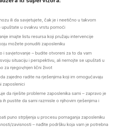
džera ili supervizora:
gnozu ili da savjetujete, čak je i neetično u takvom
 upuštate u ovakvu vrstu pomoći
ije imajte listu resursa koji pružaju intervencije
koju možete ponuditi zaposleniku
što i savjetovanje – budite otvoreni za to da vam
svoju situaciju i perspektivu, ali nemojte se upuštati u
 za njegov/njen lični život
da zajedno radite na rješenjima koji im omogućavaju
i zaposlenici
je da riješite probleme zaposlenika sami – zapravo je
a ih pustite da sami razmisle o njihovim rješenjima i
ati puno strpljenja u procesu pomaganja zaposleniku
osti/zavisnosti – nađite podršku koja vam je potrebna