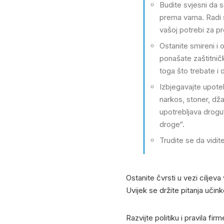
Budite svjesni da s
prema vama. Radi s
vašoj potrebi za p
Ostanite smireni i 
ponašate zaštitničk
toga što trebate i
Izbjegavajte upoteb
narkos, stoner, dža
upotrebljava drogu
droge“.
Trudite se da vidit
Ostanite čvrsti u vezi cilje
Uvijek se držite pitanja učinko
Razvijte politiku i pravila 