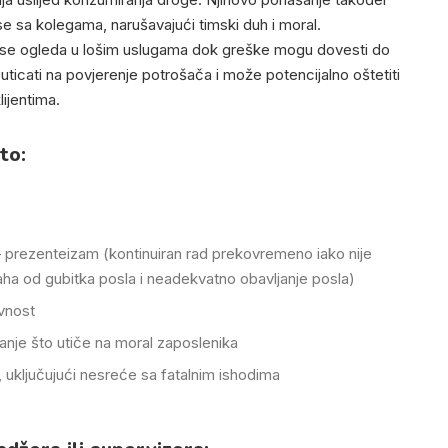
e sa kolegama, narušavajući timski duh i moral.
o se ogleda u lošim uslugama dok greške mogu dovesti do
ticati na povjerenje potrošača i može potencijalno oštetiti
ijentima.
to:
 – prezenteizam (kontinuiran rad prekovremeno iako nije
ha od gubitka posla i neadekvatno obavljanje posla)
vnost
nje što utiče na moral zaposlenika
 uključujući nesreće sa fatalnim ishodima