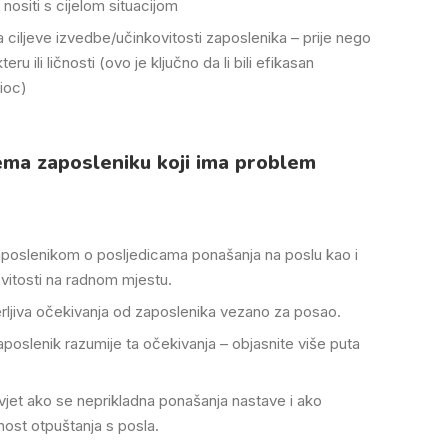
nositi s cijelom situacijom
a ciljeve izvedbe/učinkovitosti zaposlenika – prije nego
eru ili ličnosti (ovo je ključno da li bili efikasan
ioc)
ema zaposleniku koji ima problem
poslenikom o posljedicama ponašanja na poslu kao i
itosti na radnom mjestu.
jerljiva očekivanja od zaposlenika vezano za posao.
aposlenik razumije ta očekivanja – objasnite više puta
avjet ako se neprikladna ponašanja nastave i ako
ost otpuštanja s posla.