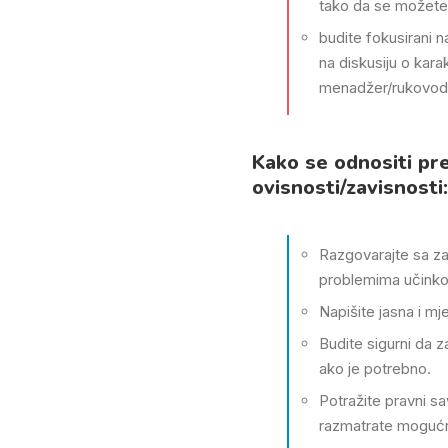
tako da se možete 
budite fokusirani n
na diskusiju o karakt
menadžer/rukovod
Kako se odnositi pr
ovisnosti/zavisnosti:
Razgovarajte sa za
problemima učinkov
Napišite jasna i m
Budite sigurni da z
ako je potrebno.
Potražite pravni s
razmatrate mogućn