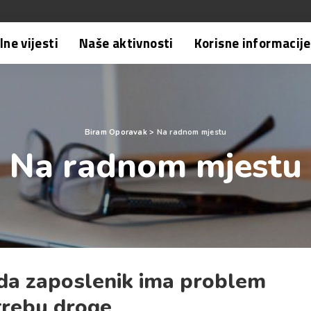
ne vijesti
Naše aktivnosti
Korisne informacije
Biram Oporavak
>
Na radnom mjestu
Na radnom mjestu
ada zaposlenik ima problem
trebu droge