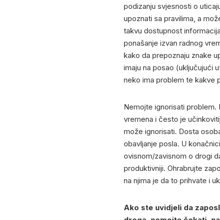
podizanju svjesnosti o utic
upoznati sa pravilima, a mož
takvu dostupnost informacija
ponašanje izvan radnog vrem
kako da prepoznaju znake up
imaju na posao (uključujući 
neko ima problem te kakve p
Nemojte ignorisati problem. 
vremena i često je učinkovit
može ignorisati. Dosta osoba 
obavljanje posla. U konačnic
ovisnom/zavisnom o drogi da 
produktivniji. Ohrabrujte za
na njima je da to prihvate i 
Ako ste uvidjeli da zapos
droga, nemojte čekati, na