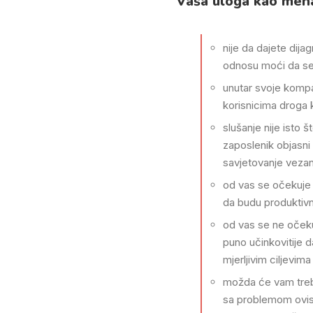
Vaša uloga kao mena
nije da dajete dija
odnosu moći da se
unutar svoje kompan
korisnicima droga 
slušanje nije isto 
zaposlenik objasni 
savjetovanje vezano
od vas se očekuje 
da budu produktivn
od vas se ne očeku
puno učinkovitije d
mjerljivim ciljevima
možda će vam treb
sa problemom ovisn