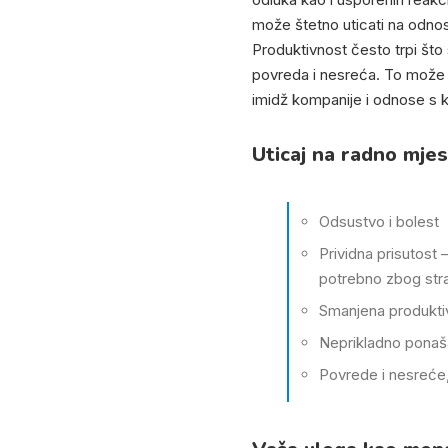
može štetno uticati na odnos
Produktivnost često trpi št
povreda i nesreća. To može u
imidž kompanije i odnose s kl
Uticaj na radno mjes
Odsustvo i bolest
Prividna prisutost
potrebno zbog stra
Smanjena produkti
Neprikladno ponaša
Povrede i nesreće,