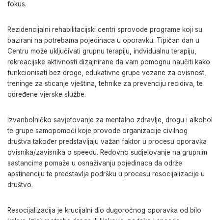
fokus.
Rezidencijalni rehabilitacijski centri sprovode programe koji su
bazirani na potrebama pojedinaca u oporavku. Tipičan dan u
Centru može uključivati grupnu terapiju, indvidualnu terapiju,
rekreacijske aktivnosti dizajnirane da vam pomognu naučiti kako
funkcionisati bez droge, edukativne grupe vezane za ovisnost,
treninge za sticanje vještina, tehnike za prevenciju recidiva, te
određene vjerske službe.
Izvanbolničko savjetovanje za mentalno zdravlje, drogu i alkohol
te grupe samopomoći koje provode organizacije civilnog
društva također predstavljaju
važan faktor u procesu oporavka
ovisnika/zavisnika o speedu.
Redovno sudjelovanje na grupnim
sastancima pomaže u osnaživanju
pojedinaca da održe
apstinenciju te predstavlja podršku u procesu resocijalizacije u
društvo.
Resocijalizacija je krucijalni dio dugoročnog oporavka od bilo