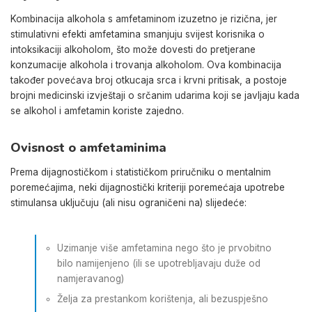
Kombinacija alkohola s amfetaminom izuzetno je rizična, jer
stimulativni efekti amfetamina smanjuju svijest korisnika o
intoksikaciji alkoholom, što može dovesti do pretjerane
konzumacije alkohola i trovanja alkoholom. Ova kombinacija
također povećava broj otkucaja srca i krvni pritisak, a postoje
brojni medicinski izvještaji o srčanim udarima koji se javljaju kada
se alkohol i amfetamin koriste zajedno.
Ovisnost o amfetaminima
Prema dijagnostičkom i statističkom priručniku o mentalnim
poremećajima, neki dijagnostički kriteriji poremećaja upotrebe
stimulansa uključuju (ali nisu ograničeni na) slijedeće:
Uzimanje više amfetamina nego što je prvobitno
bilo namijenjeno (ili se upotrebljavaju duže od
namjeravanog)
Želja za prestankom korištenja, ali bezuspješno