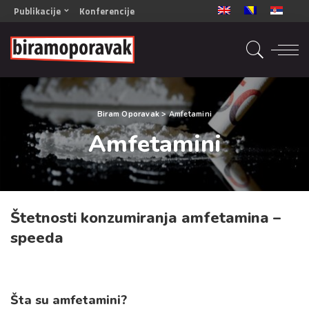
Publikacije
Konferencije
OPORAVAK- Naš zajednički cilj BiH/CG
OPORAVAK- Naš zajednički cilj SRB
RECOVERY- Our common goal ENG
OPORAVAK- Naš zajednički cilj 2
Biram Oporavak
>
Amfetamini
Mala knjiga vještina
Amfetamini
Šta ne raditi
Radna sveska za oporavak
Štetnosti konzumiranja amfetamina –
speeda
Šta su amfetamini?