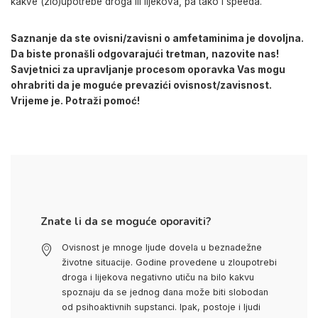
kakve
(zlo)
upotrebe droga ili lijekova, pa tako i speeda.
Saznanje da ste ovisni/zavisni o amfetaminima je dovoljna.
Da biste pronašli odgovarajući tretman, nazovite nas!
Savjetnici za upravljanje procesom oporavka Vas mogu
ohrabriti da je moguće prevazići ovisnost/zavisnost.
Vrijeme je. Potraži pomoć!
Znate li da se moguće oporaviti?
Ovisnost je mnoge ljude dovela u beznadežne
životne situacije. Godine provedene u zloupotrebi
droga i lijekova negativno utiču na bilo kakvu
spoznaju da se jednog dana može biti slobodan
od psihoaktivnih supstanci. Ipak, postoje i ljudi