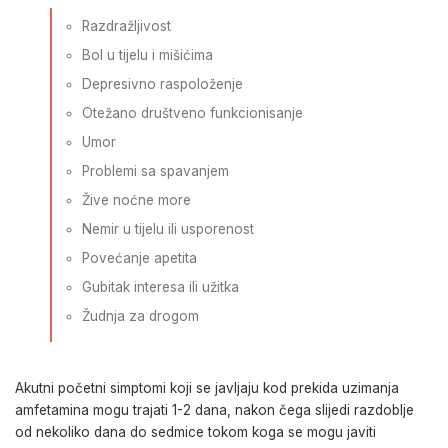
Razdražljivost
Bol u tijelu i mišićima
Depresivno raspoloženje
Otežano društveno funkcionisanje
Umor
Problemi sa spavanjem
Žive noćne more
Nemir u tijelu ili usporenost
Povećanje apetita
Gubitak interesa ili užitka
Žudnja za drogom
Akutni početni simptomi koji se javljaju kod prekida uzimanja
amfetamina mogu trajati 1-2 dana, nakon čega slijedi razdoblje
od nekoliko dana do sedmice tokom koga se mogu javiti