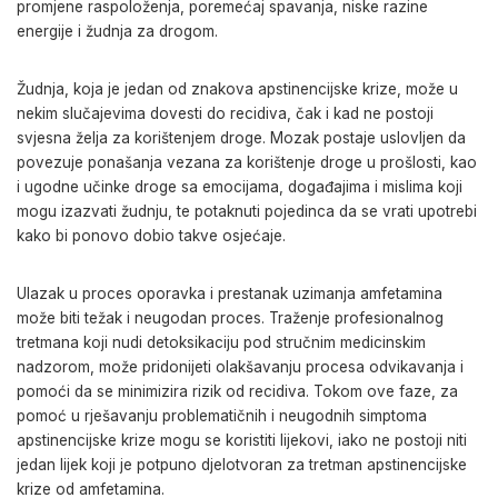
promjene raspoloženja, poremećaj spavanja, niske razine
energije i žudnja za drogom.
Žudnja, koja je jedan od znakova apstinencijske krize, može u
nekim slučajevima dovesti do recidiva, čak i kad ne postoji
svjesna želja za korištenjem droge. Mozak postaje uslovljen da
povezuje ponašanja vezana za korištenje droge u prošlosti, kao
i ugodne učinke droge sa emocijama, događajima i mislima koji
mogu izazvati žudnju, te potaknuti pojedinca da se vrati upotrebi
kako bi ponovo dobio takve osjećaje.
Ulazak u proces oporavka i prestanak uzimanja amfetamina
može biti težak i neugodan proces. Traženje profesionalnog
tretmana koji nudi detoksikaciju pod stručnim medicinskim
nadzorom, može pridonijeti olakšavanju procesa odvikavanja i
pomoći da se minimizira rizik od recidiva. Tokom ove faze, za
pomoć u rješavanju problematičnih i neugodnih simptoma
apstinencijske krize mogu se koristiti lijekovi, iako ne postoji niti
jedan lijek koji je potpuno djelotvoran za tretman apstinencijske
krize od amfetamina.