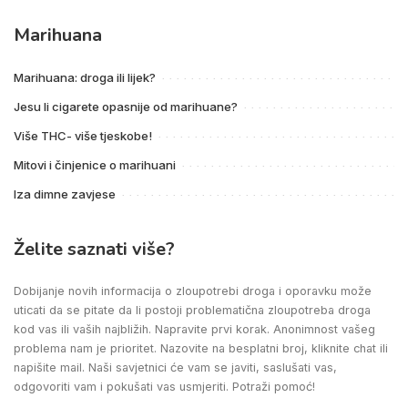
Marihuana
Marihuana: droga ili lijek?
Jesu li cigarete opasnije od marihuane?
Više THC- više tjeskobe!
Mitovi i činjenice o marihuani
Iza dimne zavjese
Želite saznati više?
Dobijanje novih informacija o zloupotrebi droga i oporavku može
uticati da se pitate da li postoji problematična zloupotreba droga
kod vas ili vaših najbližih. Napravite prvi korak. Anonimnost vašeg
problema nam je prioritet. Nazovite na besplatni broj, kliknite chat ili
napišite mail. Naši savjetnici će vam se javiti, saslušati vas,
odgovoriti vam i pokušati vas usmjeriti. Potraži pomoć!