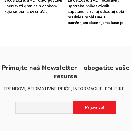
30.06.2026. SAD: Kako postaviti
15.06.2026. SAD: Intenzivna
i održavati granice s osobom
upotreba psihoaktivnih
koja se bori s ovisnošću
supstanci u ranoj odrasloj dobi
predviđa probleme s
pamćenjem decenijama kasnije
Primajte naš Newsletter – obogatite vaše
resurse
TRENDOVI, AFIRMATIVNE PRIČE, INFORMACIJE, POLITIKE...