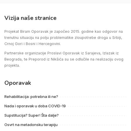
Vizija naše stranice
Projekat Biram Oporavak je započeo 2015. godine kao odgovor na
trenutnu situaciju na polju problematike zloupotrebe droga u Srbiji,
Crnoj Gori i Bosni i Hercegovini.
Partnerske organizacije Proslavi Oporavak iz Sarajeva, Izlazak iz
Beograda, te Preporod iz Nikšića su se odlučile na realizaciju ovog
projekta.
Oporavak
Rehabilitacija: potrebna ili ne?
Nada i oporavak u doba COVID-19
Supstitucija? Super! Šta dalje?
Osvrt na metadonsku terapiju