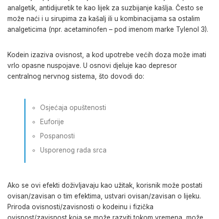
analgetik, antidijuretik te kao lijek za suzbijanje kašlja.
Često se
može naći
i u sirupima za kašalj ili u kombinacijama sa ostalim
analgeticima (npr. acetaminofen – pod imenom marke Tylenol 3).
Kodein izaziva ovisnost,
a kod upotrebe većih doza može imati
vrlo opasne nuspojave
. U osnovi djeluje kao
depresor
centralnog nervnog sistema, što dovodi do:
Osjećaja opuštenosti
Euforije
Pospanosti
Usporenog rada srca
Ako se ovi efekti doživljavaju kao užitak, korisnik može postati
ovisan/zavisan o tim efektima, ustvari ovisan/zavisan o lijeku.
Priroda ovisnosti/zavisnosti o kodeinu i fizička
ovisnost/zavisnost koja se može razviti tokom vremena, može