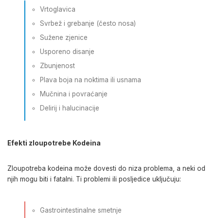
Vrtoglavica
Svrbež i grebanje (često nosa)
Sužene zjenice
Usporeno disanje
Zbunjenost
Plava boja na noktima ili usnama
Mučnina i povraćanje
Delirij i halucinacije
Efekti zloupotrebe Kodeina
Zloupotreba kodeina može dovesti do niza problema, a neki od
njih mogu biti i fatalni. Ti problemi ili posljedice uključuju:
Gastrointestinalne smetnje