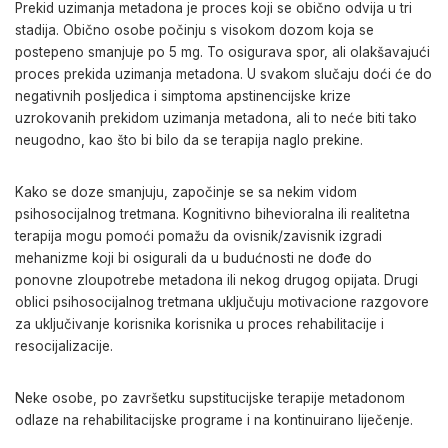
Prekid uzimanja metadona je proces koji se obično odvija u tri
stadija. Obično osobe počinju s visokom dozom koja se
postepeno smanjuje po 5 mg. To osigurava spor, ali olakšavajući
proces prekida uzimanja metadona. U svakom slučaju doći će do
negativnih posljedica i
simptoma apstinencijske krize
uzrokovanih prekidom uzimanja metadona, ali to neće biti tako
neugodno, kao što bi bilo da se terapija naglo prekine.
Kako se doze smanjuju, započinje se sa nekim vidom
psihosocijalnog tretmana.
Kognitivno bihevioralna ili realitetna
terapija
mogu pomoći
pomažu
da ovisnik/zavisnik izgradi
mehanizme koji bi osigurali da
u budućnosti ne dođe do
ponovne zloupotrebe metadona ili nekog drugog opijata.
Drugi
oblici
psihosocijalnog
tretmana
uključuju
motivacione razgovore
za uključivanje korisnika
korisnika u proces rehabilitacije i
resocijalizacije.
Neke osobe
, po završetku supstitucijske terapije
metadonom
odlaze na
rehabilitacijske
programe i na kontinuirano liječenje.