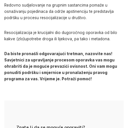
Redovno sudjelovanje na grupnim sastancima pomaže u
osnaživanju
pojedinaca da održe apstinenciju te predstavlja
podršku u procesu resocijalizacije u društvo.
Resocijalizacija je krucijalni dio dugoročnog oporavka od bilo
kakve
(zlo)
upotrebe droga ili lijekova, pa tako i metadona.
Da biste pronašli odgovarajući tretman, nazovite nas!
Savjetnici za upravljanje procesom oporavka vas mogu
ohrabriti da je moguće prevazići ovisnost. Oni vam mogu
ponuditi podršku i smjernice u pronalaženju pravog
programa za vas. Vrijeme je. Potraži pomoć!
Znate li da se moguće oporaviti?