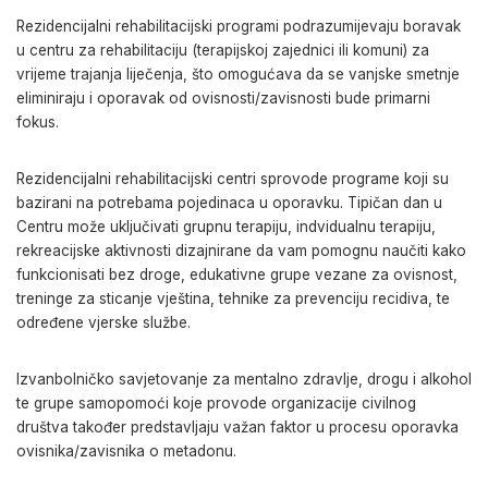
Rezidencijalni rehabilitacijski programi podrazumijevaju boravak
u centru za rehabilitaciju (terapijskoj zajednici ili komuni) za
vrijeme trajanja liječenja, što omogućava da se vanjske smetnje
eliminiraju i oporavak od ovisnosti/zavisnosti bude primarni
fokus.
Rezidencijalni rehabilitacijski centri sprovode programe koji su
bazirani na potrebama pojedinaca u oporavku. Tipičan dan u
Centru može uključivati grupnu terapiju, indvidualnu terapiju,
rekreacijske aktivnosti dizajnirane da vam pomognu naučiti kako
funkcionisati bez droge, edukativne grupe vezane za ovisnost,
treninge za sticanje vještina, tehnike za prevenciju recidiva, te
određene vjerske službe.
Izvanbolničko savjetovanje za mentalno zdravlje, drogu i alkohol
te grupe samopomoći koje provode organizacije civilnog
društva također predstavljaju
važan faktor u procesu oporavka
ovisnika/zavisnika o metadonu.