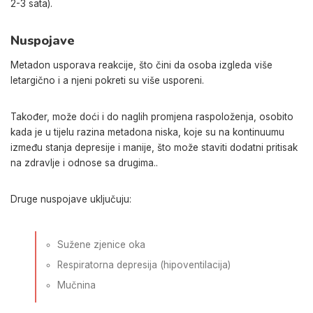
2-3 sata).
Nuspojave
Metadon usporava reakcije, što čini da osoba izgleda više
letargično i a njeni pokreti su više usporeni.
Također, može doći i do naglih promjena raspoloženja, osobito
kada je u tijelu razina metadona niska,
koje su na kontinuumu
između stanja depresije i manije, što može staviti dodatni pritisak
na zdravlje i odnose sa drugima.
.
Druge nuspojave uključuju:
Sužene
zjenice oka
Respiratorna depresija
(hipoventilacija)
Mučnina