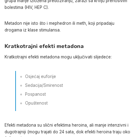
grupa manje izložena predoziranju, zarazi sa krvlju prenosivim
bolestima (HIV, HEP C).
Metadon nije isto što i mephedron ili meth, koji pripadaju
drogama iz klase stimulansa.
Kratkotrajni efekti metadona
Kratkotrajni efekti metadona mogu uključivati ​​slijedeće:
Osjećaj euforije
Sedacija/Smirenost
Pospanost
Opuštenost
Efekti metadona su slični efektima heroina, ali manje intenzivni i
dugotrajniji (mogu trajati do 24 sata, dok efekti heroina traju oko