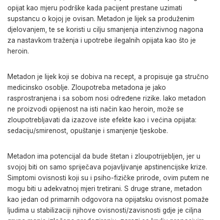
opijat kao mjeru podrške kada pacijent prestane uzimati
supstancu o kojoj je ovisan. Metadon je lijek sa produženim
djelovanjem, te se koristi u cilju smanjenja intenzivnog nagona
za nastavkom traženja i upotrebe ilegalnih opijata kao što je
heroin.
Metadon je lijek koji se dobiva na recept, a propisuje ga stručno
medicinsko osoblje. Zloupotreba metadona je jako
rasprostranjena i sa sobom nosi određene rizike. Iako metadon
ne proizvodi opijenost na isti način kao heroin, može se
zloupotrebljavati da izazove iste efekte kao i većina opijata:
sedaciju/smirenost, opuštanje i smanjenje tjeskobe.
Metadon ima potencijal da bude štetan i zloupotrijebljen, jer u
svojoj biti on samo spriječava pojavljivanje apstinencijske krize.
Simptomi ovisnosti koji su i psiho-fizičke prirode, ovim putem ne
mogu biti u adekvatnoj mjeri tretirani. S druge strane, metadon
kao jedan od primarnih odgovora na opijatsku ovisnost pomaže
ljudima u stabilizaciji njihove ovisnosti/zavisnosti gdje je ciljna