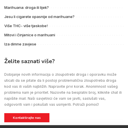
Marihuana: droga ili lijek?
Jesu li cigarete opasnije od marihuane?
Više THC- više tjeskobe!
Mitovi i činjenice o marihuani
Iza dimne zavjese
Želite saznati više?
Dobijanje novih informacija o zloupotrebi droga i oporavku može
uticati da se pitate da li postoji problematična zloupotreba droga
kod vas ili vaših najbližih. Napravite prvi korak. Anonimnost vašeg
problema nam je prioritet. Nazovite na besplatni broj, kliknite chat ili
napišite mail. Naši savjetnici će vam se javiti, saslušati vas,
odgovoriti vam i pokušati vas usmjeriti. Potraži pomoć!
Kontaktirajte nas