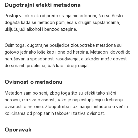
Dugotrajni efekti metadona
Postoji visok rizik od predoziranja metadonom, što se često
događa kada se metadon pomiješa s drugim supstancama,
uključujući alkohol i benzodiazepine.
Osim toga, dugotrajne posljedice zloupotrebe metadona su
gotovo jednako loše kao i one od heroina.
Metadon
dovodi do
narušavanja sposobnosti rasuđivanja
, a
također
može dovesti
do srčanih problema, baš kao i drugi opijati.
Ovisnost o metadonu
Metadon sam po sebi, zbog toga što su efekti tako slični
heroinu, izaziva ovisnost,
iako je najzastupljeniji
u tretiranju
ovisnosti o heroinu.
Zloupotreba i uzimanje metadona u većim
količinama od propisanih također izaziva ovisnost.
Oporavak