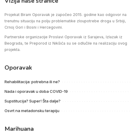
Vizija naše stranice
Projekat Biram Oporavak je započeo 2015. godine kao odgovor na
trenutnu situaciju na polju problematike zloupotrebe droga u Srbiji,
Crnoj Gori i Bosni i Hercegovini.
Partnerske organizacije Proslavi Oporavak iz Sarajeva, Izlazak iz
Beograda, te Preporod iz Nikšića su se odlučile na realizaciju ovog
projekta.
Oporavak
Rehabilitacija: potrebna ili ne?
Nada i oporavak u doba COVID-19
Supstitucija? Super! Šta dalje?
Osvrt na metadonsku terapiju
Marihuana