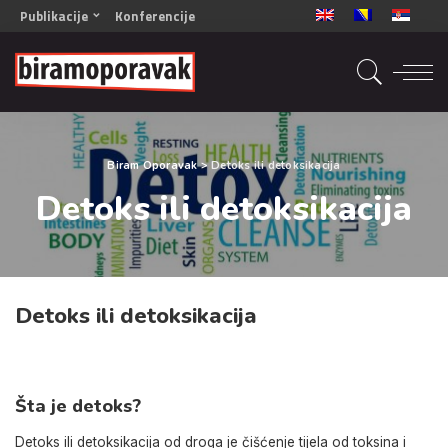
Publikacije
Konferencije
OPORAVAK- Naš zajednički cilj BiH/CG
OPORAVAK- Naš zajednički cilj SRB
RECOVERY- Our common goal ENG
OPORAVAK- Naš zajednički cilj 2
Biram Oporavak
>
Detoks ili detoksikacija
Mala knjiga vještina
Detoks ili detoksikacija
Šta ne raditi
Radna sveska za oporavak
Detoks ili detoksikacija
Šta je detoks?
Detoks ili detoksikacija od droga je čišćenje tijela od toksina i