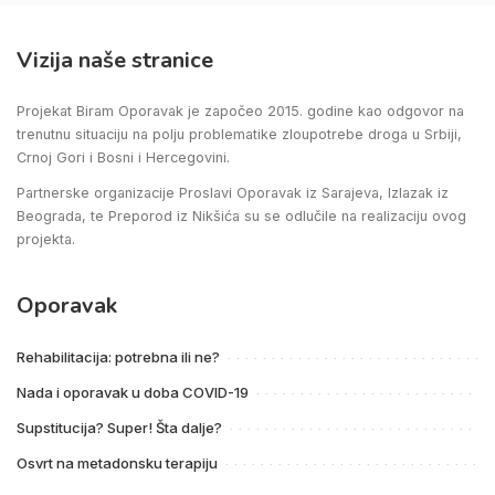
Vizija naše stranice
Projekat Biram Oporavak je započeo 2015. godine kao odgovor na
trenutnu situaciju na polju problematike zloupotrebe droga u Srbiji,
Crnoj Gori i Bosni i Hercegovini.
Partnerske organizacije Proslavi Oporavak iz Sarajeva, Izlazak iz
Beograda, te Preporod iz Nikšića su se odlučile na realizaciju ovog
projekta.
Oporavak
Rehabilitacija: potrebna ili ne?
Nada i oporavak u doba COVID-19
Supstitucija? Super! Šta dalje?
Osvrt na metadonsku terapiju