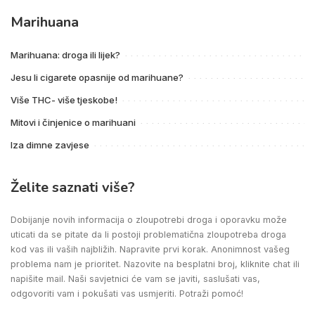
Marihuana
Marihuana: droga ili lijek?
Jesu li cigarete opasnije od marihuane?
Više THC- više tjeskobe!
Mitovi i činjenice o marihuani
Iza dimne zavjese
Želite saznati više?
Dobijanje novih informacija o zloupotrebi droga i oporavku može
uticati da se pitate da li postoji problematična zloupotreba droga
kod vas ili vaših najbližih. Napravite prvi korak. Anonimnost vašeg
problema nam je prioritet. Nazovite na besplatni broj, kliknite chat ili
napišite mail. Naši savjetnici će vam se javiti, saslušati vas,
odgovoriti vam i pokušati vas usmjeriti. Potraži pomoć!