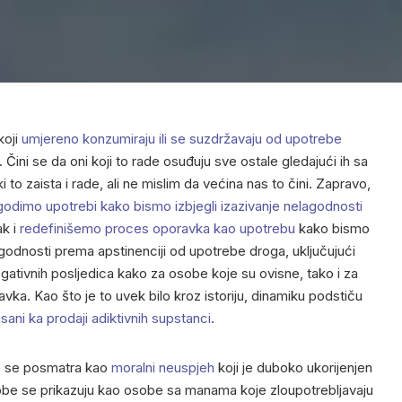
koji
umjereno konzumiraju ili se suzdržavaju od upotrebe
 Čini se da oni koji to rade osuđuju sve ostale gledajući ih sa
 to zaista i rade, ali ne mislim da većina nas to čini. Zapravo,
godimo upotrebi kako bismo izbjegli izazivanje nelagodnosti
ak i
redefinišemo proces oporavka kao upotrebu
kako bismo
agodnosti prema apstinenciji od upotrebe droga, uključujući
ativnih posljedica kako za osobe koje su ovisne, tako i za
ka. Kao što je to uvek bilo kroz istoriju, dinamiku podstiču
sani ka prodaji adiktivnih supstanci
.
je se posmatra kao
moralni neuspjeh
koji je duboko ukorijenjen
be se prikazuju kao osobe sa manama koje zloupotrebljavaju