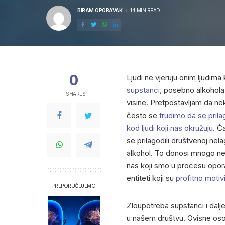
BIRAM OPORAVAK
14 MIN READ
POSTED
BY
0
Ljudi ne vjeruju onim ljudima 
supstanci
, posebno alkohola.
SHARES
visine. Pretpostavljam da neki
često se
trudimo da se prila
kod ljudi koji nas okružuju
. Č
se prilagodili društvenoj nel
alkohol. To donosi mnogo neg
nas koji smo u procesu oporav
entiteti koji su
profitno motivi
PREPORUČUJEMO
Zloupotreba supstanci i dal
u našem društvu. Ovisne oso