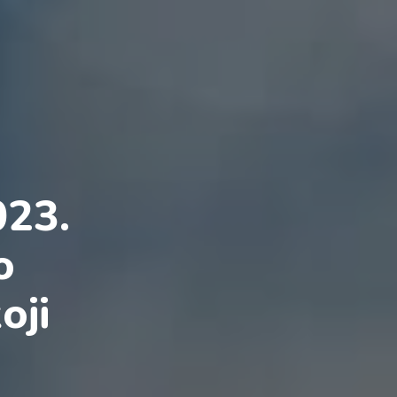
023.
o
oji