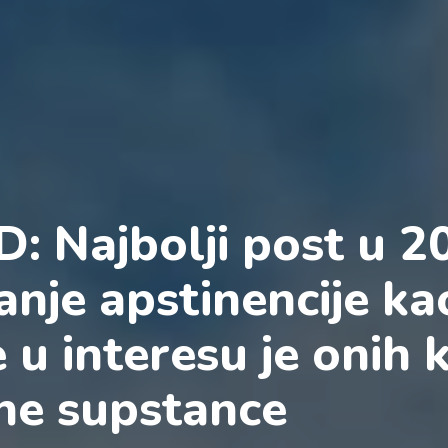
: Najbolji post u 2
anje apstinencije ka
 u interesu je onih k
vne supstance