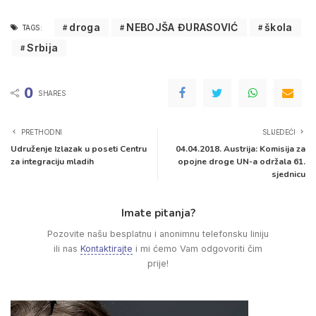
droga
NEBOJŠA ĐURASOVIĆ
škola
TAGS:
Srbija
0
SHARES
PRETHODNI
SLIJEDEĆI
Udruženje Izlazak u poseti Centru
04.04.2018. Austrija: Komisija za
za integraciju mladih
opojne droge UN-a održala 61.
sjednicu
Imate pitanja?
Pozovite našu besplatnu i anonimnu telefonsku liniju
ili nas
Kontaktirajte
i mi ćemo Vam odgovoriti čim
prije!