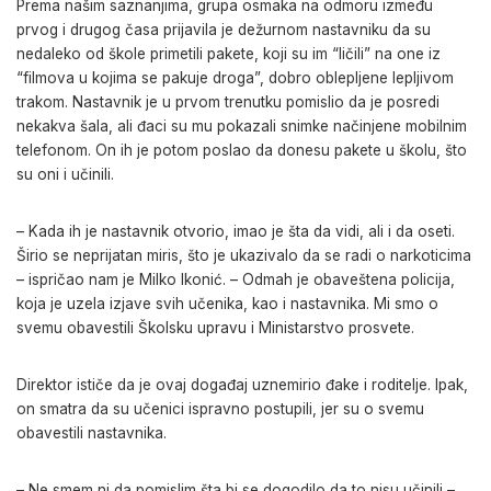
Prema našim saznanjima, grupa osmaka na odmoru između
prvog i drugog časa prijavila je dežurnom nastavniku da su
nedaleko od škole primetili pakete, koji su im “ličili” na one iz
“filmova u kojima se pakuje droga”, dobro oblepljene lepljivom
trakom. Nastavnik je u prvom trenutku pomislio da je posredi
nekakva šala, ali đaci su mu pokazali snimke načinjene mobilnim
telefonom. On ih je potom poslao da donesu pakete u školu, što
su oni i učinili.
– Kada ih je nastavnik otvorio, imao je šta da vidi, ali i da oseti.
Širio se neprijatan miris, što je ukazivalo da se radi o narkoticima
– ispričao nam je Milko Ikonić. – Odmah je obaveštena policija,
koja je uzela izjave svih učenika, kao i nastavnika. Mi smo o
svemu obavestili Školsku upravu i Ministarstvo prosvete.
Direktor ističe da je ovaj događaj uznemirio đake i roditelje. Ipak,
on smatra da su učenici ispravno postupili, jer su o svemu
obavestili nastavnika.
– Ne smem ni da pomislim šta bi se dogodilo da to nisu učinili –