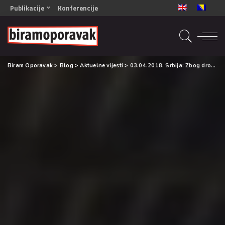
Publikacije
Konferencije
OPORAVAK- Naš zajednički cilj BiH/CG
OPORAVAK- Naš zajednički cilj SRB
RECOVERY- Our common goal ENG
Biram Oporavak
>
Blog
>
Aktuelne vijesti
>
03.04.2018. Srbija: Zbog droge u školi odgovara nastavnik
OPORAVAK- Naš zajednički cilj 2
Mala knjiga vještina
Šta ne raditi
Radna sveska za oporavak