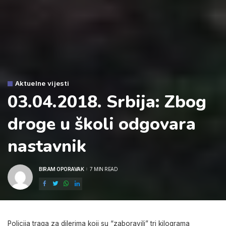
Aktuelne vijesti
03.04.2018. Srbija: Zbog
droge u školi odgovara
nastavnik
BIRAM OPORAVAK
7 MIN READ
POSTED
BY
Policija traga za dilerima koji su “zaboravili” tri kilograma