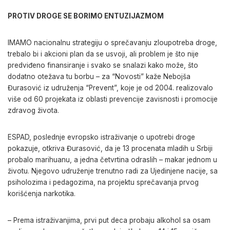
PROTIV DROGE SE BORIMO ENTUZIJAZMOM
IMAMO nacionalnu strategiju o sprečavanju zloupotreba droge,
trebalo bi i akcioni plan da se usvoji, ali problem je što nije
predviđeno finansiranje i svako se snalazi kako može, što
dodatno otežava tu borbu – za “Novosti” kaže Nebojša
Đurasović iz udruženja “Prevent”, koje je od 2004. realizovalo
više od 60 projekata iz oblasti prevencije zavisnosti i promocije
zdravog života.
ESPAD, poslednje evropsko istraživanje o upotrebi droge
pokazuje, otkriva Đurasović, da je 13 procenata mladih u Srbiji
probalo marihuanu, a jedna četvrtina odraslih – makar jednom u
životu. Njegovo udruženje trenutno radi za Ujedinjene nacije, sa
psiholozima i pedagozima, na projektu sprečavanja prvog
korišćenja narkotika.
– Prema istraživanjima, prvi put deca probaju alkohol sa osam