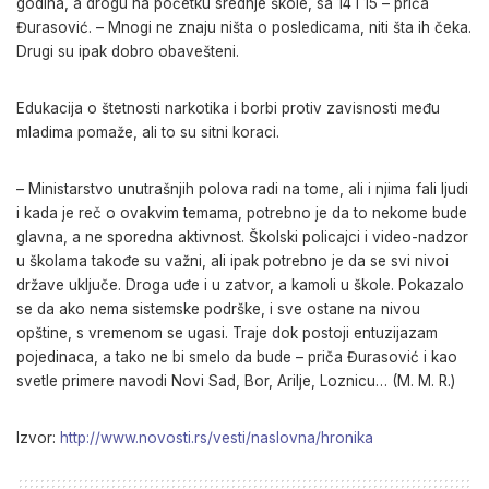
godina, a drogu na početku srednje škole, sa 14 i 15 – priča
Đurasović. – Mnogi ne znaju ništa o posledicama, niti šta ih čeka.
Drugi su ipak dobro obavešteni.
Edukacija o štetnosti narkotika i borbi protiv zavisnosti među
mladima pomaže, ali to su sitni koraci.
– Ministarstvo unutrašnjih polova radi na tome, ali i njima fali ljudi
i kada je reč o ovakvim temama, potrebno je da to nekome bude
glavna, a ne sporedna aktivnost. Školski policajci i video-nadzor
u školama takođe su važni, ali ipak potrebno je da se svi nivoi
države uključe. Droga uđe i u zatvor, a kamoli u škole. Pokazalo
se da ako nema sistemske podrške, i sve ostane na nivou
opštine, s vremenom se ugasi. Traje dok postoji entuzijazam
pojedinaca, a tako ne bi smelo da bude – priča Đurasović i kao
svetle primere navodi Novi Sad, Bor, Arilje, Loznicu… (M. M. R.)
Izvor:
http://www.novosti.rs/vesti/naslovna/hronika