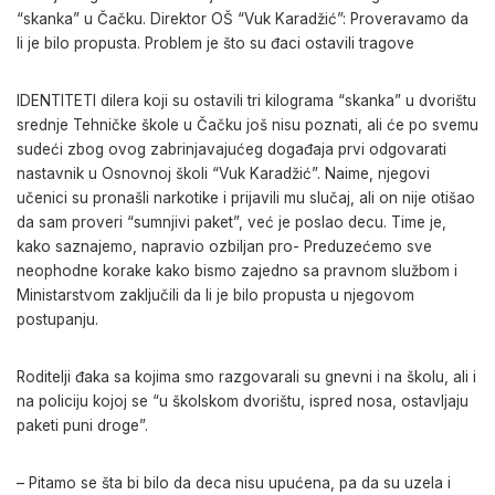
“skanka” u Čačku. Direktor OŠ “Vuk Karadžić”: Proveravamo da
li je bilo propusta. Problem je što su đaci ostavili tragove
IDENTITETI dilera koji su ostavili tri kilograma “skanka” u dvorištu
srednje Tehničke škole u Čačku još nisu poznati, ali će po svemu
sudeći zbog ovog zabrinjavajućeg događaja prvi odgovarati
nastavnik u Osnovnoj školi “Vuk Karadžić”. Naime, njegovi
učenici su pronašli narkotike i prijavili mu slučaj, ali on nije otišao
da sam proveri “sumnjivi paket”, već je poslao decu. Time je,
kako saznajemo, napravio ozbiljan pro- Preduzećemo sve
neophodne korake kako bismo zajedno sa pravnom službom i
Ministarstvom zaključili da li je bilo propusta u njegovom
postupanju.
Roditelji đaka sa kojima smo razgovarali su gnevni i na školu, ali i
na policiju kojoj se “u školskom dvorištu, ispred nosa, ostavljaju
paketi puni droge”.
– Pitamo se šta bi bilo da deca nisu upućena, pa da su uzela i