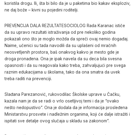
koristila drogu. Ili, šta bi bilo da je u paketima bio kakav eksploziv,
ne daj bože – kivni su pojedini roditelji.
PREVENCIJA DALA REZULTATESOCIOLOG Rada Karanac ističe
da su upravo rezultati istraživanja od pre nekoliko godina
pokazali ono što je moglo možda da spreči ovaj nemio događaj.
Naime, učenici su tada navodili da su uplašeni od mračnih
neosvetljenih prostora, baš onakvog kakvo je mesto gde je
droga pronađena. Ona je ipak navela da su deca bila svesna
opasnosti i da su reagovala kako treba, zahvaljujući pre svega
raznim edukacijama u školama, tako da ona smatra da uvek
treba raditi na prevenciji.
Slađana Parezanović, rukovodilac Školske uprave u Čačku,
kazala nam je da se radi o vrlo osetljivoj temi i da je “ovako
nešto nedopustivo”. Ona je dodala da je informacija prosleđena
Ministarstvu prosvete i nadležnim organima, koji će dalje istražiti i
ispitati sve detalje ovog slučaja u skladu sa zakonom”.