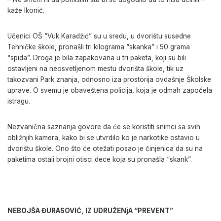
kaže Ikonić.
Učenici OŠ “Vuk Karadžić” su u sredu, u dvorištu susedne
Tehničke škole, pronašli tri kilograma “skanka” i 50 grama
“spida”. Droga je bila zapakovana u tri paketa, koji su bili
ostavljeni na neosvetljenom mestu dvorišta škole, tik uz
takozvani Park znanja, odnosno iza prostorija ovdašnje Školske
uprave. O svemu je obaveštena policija, koja je odmah započela
istragu.
Nezvanična saznanja govore da će se koristiti snimci sa svih
obližnjih kamera, kako bi se utvrdilo ko je narkotike ostavio u
dvorištu škole. Ono što će otežati posao je činjenica da su na
paketima ostali brojni otisci dece koja su pronašla “skank”.
NEBOJŠA ĐURASOVIĆ, IZ UDRUŽENjA “PREVENT”