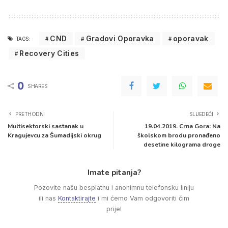
CND
Gradovi Oporavka
oporavak
TAGS:
Recovery Cities
0
SHARES
PRETHODNI
SLIJEDEĆI
Multisektorski sastanak u
19.04.2019. Crna Gora: Na
Kragujevcu za Šumadijski okrug
školskom brodu pronađeno
desetine kilograma droge
Imate pitanja?
Pozovite našu besplatnu i anonimnu telefonsku liniju
ili nas
Kontaktirajte
i mi ćemo Vam odgovoriti čim
prije!