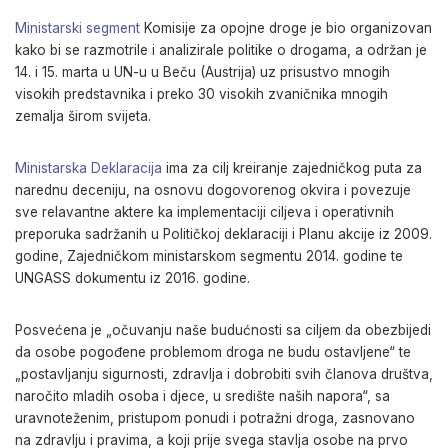
Ministarski segment
Komisije za opojne droge je bio organizovan
kako bi se razmotrile i analizirale politike o drogama, a održan je
14. i 15. marta u UN-u u Beču (Austrija) uz prisustvo mnogih
visokih predstavnika i preko 30 visokih zvaničnika mnogih
zemalja širom svijeta.
Ministarska Deklaracija
ima za cilj kreiranje zajedničkog puta za
narednu deceniju, na osnovu dogovorenog okvira i povezuje
sve relavantne aktere ka implementaciji ciljeva i operativnih
preporuka sadržanih u Političkoj deklaraciji i Planu akcije iz 2009.
godine, Zajedničkom ministarskom segmentu 2014. godine te
UNGASS dokumentu iz 2016. godine.
Posvećena je „očuvanju naše budućnosti sa ciljem da obezbijedi
da osobe pogođene problemom droga ne budu ostavljene“ te
„postavljanju sigurnosti, zdravlja i dobrobiti svih članova društva,
naročito mladih osoba i djece, u središte naših napora“, sa
uravnoteženim, pristupom ponudi i potražni droga, zasnovano
na zdravlju i pravima, a koji prije svega stavlja osobe na prvo