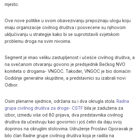
mjesto.
Ove nove politike u svom obavezivanju
prepoznaju ulogu koju
imaju organizacije civilnog društva i posvećene su njihovom
uključivanju u strategije kako bi se suprotstavili svjetskom
problemu droga na svim nivoima.
Segment je imao veliku zastupljenost i učešće civilnog društva, a
na svečanom otvaranju govorio je predsjednik Bečkog NVO
komiteta o drogama- VNGOC. Također, VNGOC je bio domaćin
Godišnje generalne skupštine, a predstavnici su izabrali novi
Odbor.
Osim plenarne sjednice, održana su i dva okrugla stola.
Radna
grupa civilnog društva za droge- CSTF
bila je zadužena za
izbor, između više od 80 prijava, dva predstavnika civilnog
društva da učestvuju kao govornici i još četiri da daju svoj
doprinos na okruglim stolovima. Udruženje Proslavi Oporavak je
bilo član Radne grupe
civilnog društva koja je radila na