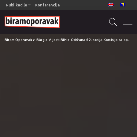
Publikacije
Konferencije
OPORAVAK- Naš zajednički cilj BiH/CG
OPORAVAK- Naš zajednički cilj SRB
RECOVERY- Our common goal ENG
Biram Oporavak
>
Blog
>
Vijesti BiH
>
Održana 62. sesija Komisije za opojne droge (CND)
OPORAVAK- Naš zajednički cilj 2
Mala knjiga vještina
Šta ne raditi
Radna sveska za oporavak