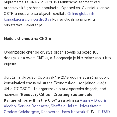
pripremama za UNGASS-u 2016 i
Ministarski segment
kao
predstavnik Ugrožene populacije- Oporavljeni Ovisnici. Članovi
CSTF-a nedavno su objavili rezultate
Online globalnih
konsultacija civilnog društva
koji su uticali na pripremu
Ministarske Deklaracije.
Naše aktivnosti na CND-u
Organizacije civilnog društva organizovale su skoro 100
događaja na ovom CND-u, a 7 događaja je bilo zakazano u isto
vrijeme.
Udruženje „Proslavi Oporavak“ je
2018 godine zvanično dobilo
konsultativni status od strane Ekonomskog i socijalnog vijeća
UN-a (ECOSOC)
– te organizovalo prvi sporedni događaj pod
nazivom
“Recovery Cities – Creating Sustainable
Partnerships within the City”
u saradnji sa
Aspire – Drug &
Alcohol Service Doncaster
,
Sheffield Hallam Univerzitetom
,
Gradom Geteborgom
,
Recovered Users Network
(RUN) i
EURAD
-