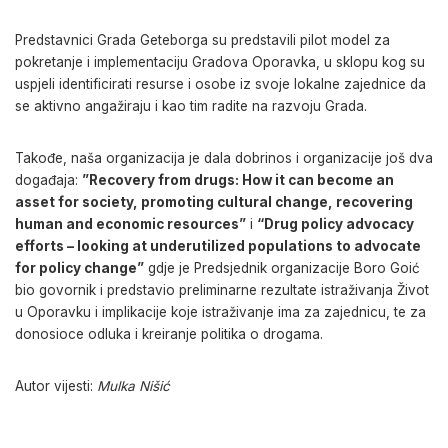
Predstavnici Grada Geteborga su predstavili pilot model za
pokretanje i implementaciju Gradova Oporavka, u sklopu kog su
uspjeli identificirati resurse i osobe iz svoje lokalne zajednice da
se aktivno angažiraju i kao tim radite na razvoju Grada.
Takođe, naša organizacija je dala dobrinos i organizacije još dva
događaja:
”Recovery from drugs: How it can become an
asset for society, promoting cultural change, recovering
human and economic resources”
i
“Drug policy advocacy
efforts – looking at underutilized populations to advocate
for policy change”
gdje je Predsjednik organizacije Boro Goić
bio govornik i predstavio preliminarne rezultate istraživanja Život
u Oporavku i implikacije koje istraživanje ima za zajednicu, te za
donosioce odluka i kreiranje politika o drogama.
Autor vijesti:
Mulka Nišić