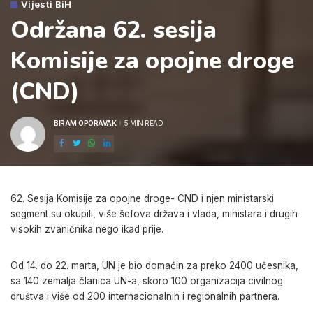
Vijesti BiH
Održana 62. sesija
Komisije za opojne droge
(CND)
BIRAM OPORAVAK
5 MIN READ
POSTED
BY
62. Sesija Komisije za opojne droge- CND i njen ministarski
segment su okupili, više šefova država i vlada, ministara i drugih
visokih zvaničnika nego ikad prije.
Od 14. do 22. marta, UN je bio domaćin za preko 2400 učesnika,
sa 140 zemalja članica UN-a, skoro 100 organizacija civilnog
društva i više od 200 internacionalnih i regionalnih partnera.