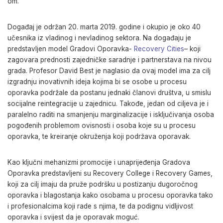
om.
Događaj je održan 20. marta 2019. godine i okupio je oko 40
učesnika iz vladinog i nevladinog sektora. Na događaju je
predstavljen model Gradovi Oporavka-
Recovery Cities
– koji
zagovara prednosti zajedničke saradnje i partnerstava na nivou
grada. Profesor David Best je naglasio da ovaj model ima za cilj
izgradnju inovativnih ideja kojima bi se osobe u procesu
oporavka podržale da postanu jednaki članovi društva, u smislu
socijalne reintegracije u zajednicu. Takođe, jedan od ciljeva je i
paralelno raditi na smanjenju marginalizacije i isključivanja osoba
pogođenih problemom ovisnosti i osoba koje su u procesu
oporavka, te kreiranje okruženja koji podržava oporavak.
Kao ključni mehanizmi promocije i unaprijeđenja Gradova
Oporavka predstavljeni su Recovery College i Recovery Games,
koji za cilj imaju da pruže podršku u postizanju dugoročnog
oporavka i blagostanja kako osobama u procesu oporavka tako
i profesionalcima koji rade s njima, te da podignu vidljivost
oporavka i svijest da je oporavak moguć.