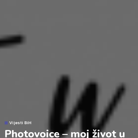
Vijesti BiH
Photovoice – moj život u