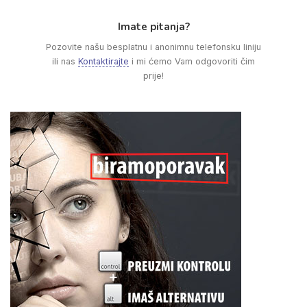
Imate pitanja?
Pozovite našu besplatnu i anonimnu telefonsku liniju
ili nas
Kontaktirajte
i mi ćemo Vam odgovoriti čim
prije!