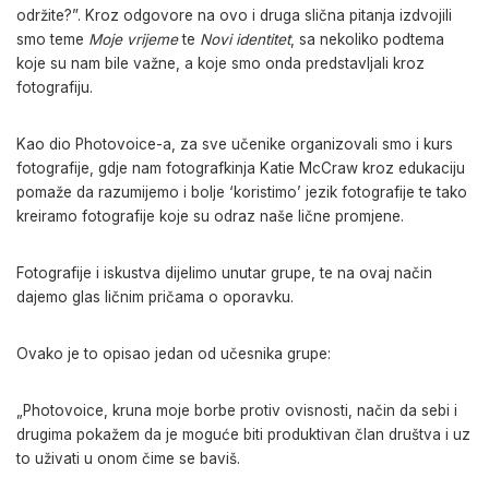
održite?”. Kroz odgovore na ovo i druga slična pitanja izdvojili
smo teme
Moje vrijeme
te
Novi identitet
, sa nekoliko podtema
koje su nam bile važne, a koje smo onda predstavljali kroz
fotografiju.
Kao dio Photovoice-a, za sve učenike organizovali smo i kurs
fotografije, gdje nam fotografkinja Katie McCraw kroz edukaciju
pomaže da razumijemo i bolje ‘koristimo’ jezik fotografije te tako
kreiramo fotografije koje su odraz naše lične promjene.
Fotografije i iskustva dijelimo unutar grupe, te na ovaj način
dajemo glas ličnim pričama o oporavku.
Ovako je to opisao jedan od učesnika grupe:
„Photovoice, kruna moje borbe protiv ovisnosti, način da sebi i
drugima pokažem da je moguće biti produktivan član društva i uz
to uživati u onom čime se baviš.