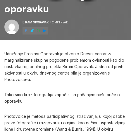
oporavku
BIRAM OPORAVAK
2 MIN READ
POSTED
BY
Udruženje Proslavi Oporavak je otvorilo Dnevni centar za
marginalizirane skupine pogođene problemom ovisnosti kao dio
nastavka regionalnog projekta Biram Oporavak. Jedna od prvih
aktivnosti u okviru dnevnog centra bila je organizovanje
Photovoice-a.
Tako smo kroz fotografiju započeli sa pričanjem naše priče o
oporavku.
Photovoice je metoda participativnog istraživanja, u kojoj osobe
prave fotografije i razgovaraju o njima kao načinu uspostavljanja
lične i društvene promjene (Wang & Burris, 1994). U okviru