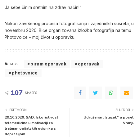
Ja sebe činim sretnim na zdrav način!“
Nakon završenog procesa fotografisanja i zajedničkih susreta, u
novembru 2020. Biće organizovana izložba fotografija na temu
Photovoice – moj život u oporavku.
biram oporavak
oporavak
TAGS:
photovoice
107
SHARES
PRETHODNI
SLIJEDEĆI
29.10.2020. SAD: Iskoristivost
Udruženje „Izlazak“ u poseti
telemedicine u motivaciji za
Vranju
tretman opijatskih ovisnika s
depresijom