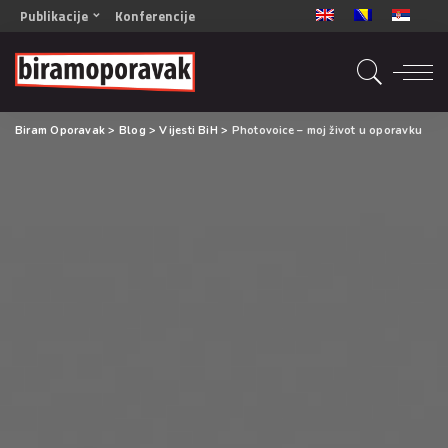
Publikacije
Konferencije
OPORAVAK- Naš zajednički cilj BiH/CG
OPORAVAK- Naš zajednički cilj SRB
RECOVERY- Our common goal ENG
Biram Oporavak
>
Blog
>
Vijesti BiH
>
Photovoice – moj život u oporavku
OPORAVAK- Naš zajednički cilj 2
Mala knjiga vještina
Šta ne raditi
Radna sveska za oporavak