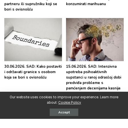
partneru ili supružniku koji se
konzumirati marihuanu
bori s ovisnošću
30.06.2026. SAD: Kako postaviti
15.06.2026. SAD: Intenzivna
i održavati granice s osobom
upotreba psihoaktivnih
koja se bori s ovisnošću
supstanci u ranoj odrasloj dobi
predviđa probleme s
pamćenjem decenijama kasnije
Our website uses cookies to improve your experience. Learn more
about:
Cookie Policy
Accept
Najpopularnije