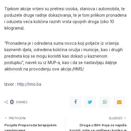
Tijekom akcije vršeni su pretresi osoba, stanova i automobila, te
poduzete druge radnje dokazivanja, te je tom prilikom pronađena
i oduzeta veća količina raznih vrsta opojnih droga (oko 10
kilograma).
“Pronađena je i određena suma novca koji potječe iz vršenja
kaznenih djela, određena količina oružja i municije, kao i drugih
predmeta koji se mogu koristiti kao dokazi u kaznenom
postupku”, naveli su iz MUP-a, kao i da se nastavljaju daljnje
aktivnosti na provođenju ove akcije./HMS/
Izvor :
http://hms.ba
0
SHARES
PRETHODNI
SLIJEDEĆI
Posjete Preporoda terapijskim
Droga u BiH: Koja se najviše
zajednicama
koristi, gdje se uništava i koliko je