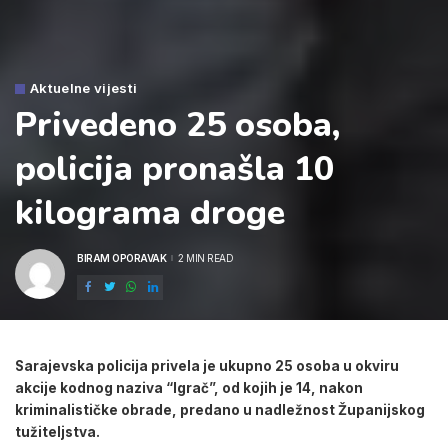
Aktuelne vijesti
Privedeno 25 osoba,
policija pronašla 10
kilograma droge
BIRAM OPORAVAK
2 MIN READ
POSTED
BY
Sarajevska policija privela je ukupno 25 osoba u okviru
akcije kodnog naziva “Igrač”, od kojih je 14, nakon
kriminalističke obrade, predano u nadležnost Županijskog
tužiteljstva.