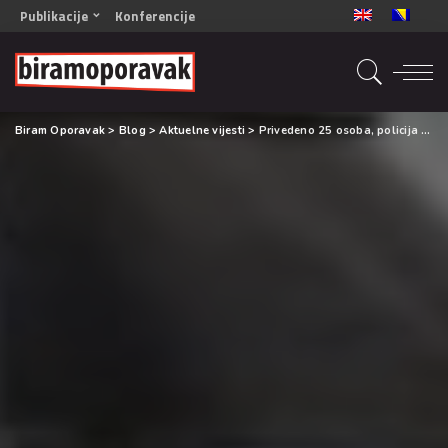
Publikacije
Konferencije
OPORAVAK- Naš zajednički cilj BiH/CG
OPORAVAK- Naš zajednički cilj SRB
RECOVERY- Our common goal ENG
Biram Oporavak
>
Blog
>
Aktuelne vijesti
>
Privedeno 25 osoba, policija pronašla 10 kilograma droge
OPORAVAK- Naš zajednički cilj 2
Mala knjiga vještina
Šta ne raditi
Radna sveska za oporavak