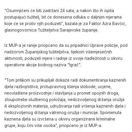
“Osumnjičeni će biti zadržani 24 sata, a nakon što ih ispita
postupajući tužitelj, bit će donesena odluka o daljnjim mjerama
koje će se protiv njih poduzeti”, kazala je za Faktor Azra Bavčić,
glasnogovornica Tužiteljstva Sarajevske županije.
Iz MUP-a je ranije priopćeno da su pripadnici Uprave policije, pod
nadzorom Županijskog tužiteljstva, tijekom višemjesečnih
aktivnosti, poduzeli mjere i radnje iz svoje nadležnosti u okviru
operativne akcije kodnog naziva “Igrač”.
“Tom prilikom su prikupljali dokaze radi dokumentiranja kaznenih
djela razbojništva, protupravnog lišenja slobode, ucjene,
neovlaštene proizvodnje i stavljanja u promet opojnih droga,
zloupotrebe službenog položaja, nedozvoljenog držanja oružja
ili eksplozivnih materija, udruživanja radi vršenja kaznenih djela i
nedozvoljenog držanja vatrenog oružja i municije. Spomenuta
kaznena djela su izvršena u okviru organizirane kriminalne
grupe, koju čini više osoba”, priopćeno je iz MUP-a.