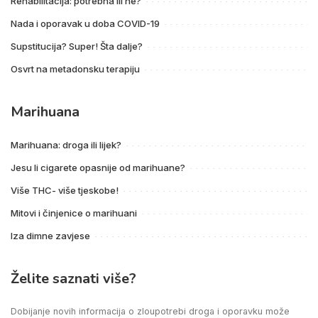
Rehabilitacija: potrebna ili ne?
Nada i oporavak u doba COVID-19
Supstitucija? Super! Šta dalje?
Osvrt na metadonsku terapiju
Marihuana
Marihuana: droga ili lijek?
Jesu li cigarete opasnije od marihuane?
Više THC- više tjeskobe!
Mitovi i činjenice o marihuani
Iza dimne zavjese
Želite saznati više?
Dobijanje novih informacija o zloupotrebi droga i oporavku može