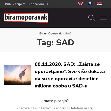
Publikacije
Konferencije
OPORAVAK- Naš zajednički cilj BiH/CG
OPORAVAK- Naš zajednički cilj SRB
RECOVERY- Our common goal ENG
Biram Oporavak
>
SAD
OPORAVAK- Naš zajednički cilj 2
Tag:
SAD
Mala knjiga vještina
Šta ne raditi
Radna sveska za oporavak
09.11.2020. SAD: „Zaista se
oporavljamo״: Sve više dokaza
da su se oporavile desetine
miliona osoba u SAD-u
Imate pitanja?
Pozovite našu besplatnu i anonimnu telefonsku liniju