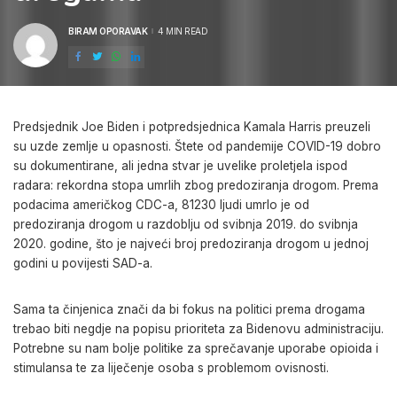
BIRAM OPORAVAK
4 MIN READ
POSTED
BY
Predsjednik Joe Biden i potpredsjednica Kamala Harris preuzeli
su uzde zemlje u opasnosti. Štete od pandemije COVID-19 dobro
su dokumentirane, ali jedna stvar je uvelike proletjela ispod
radara: rekordna stopa umrlih zbog predoziranja drogom. Prema
podacima američkog CDC-a, 81230 ljudi umrlo je od
predoziranja drogom u razdoblju od svibnja 2019. do svibnja
2020. godine, što je najveći broj predoziranja drogom u jednoj
godini u povijesti SAD-a.
Sama ta činjenica znači da bi fokus na politici prema drogama
trebao biti negdje na popisu prioriteta za Bidenovu administraciju.
Potrebne su nam bolje politike za sprečavanje uporabe opioida i
stimulansa te za liječenje osoba s problemom ovisnosti.