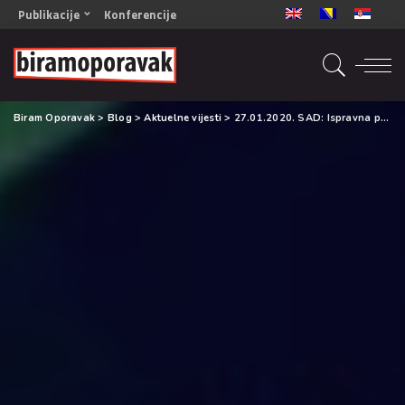
Publikacije
Konferencije
OPORAVAK- Naš zajednički cilj BiH/CG
OPORAVAK- Naš zajednički cilj SRB
RECOVERY- Our common goal ENG
Biram Oporavak
>
Blog
>
Aktuelne vijesti
>
27.01.2020. SAD: Ispravna politika prema drogama
OPORAVAK- Naš zajednički cilj 2
Mala knjiga vještina
Šta ne raditi
Radna sveska za oporavak