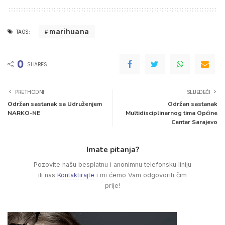
marihuana
TAGS:
0
SHARES
PRETHODNI
SLIJEDEĆI
Održan sastanak sa Udruženjem
Održan sastanak
NARKO-NE
Multidisciplinarnog tima Općine
Centar Sarajevo
Imate pitanja?
Pozovite našu besplatnu i anonimnu telefonsku liniju
ili nas
Kontaktirajte
i mi ćemo Vam odgovoriti čim
prije!