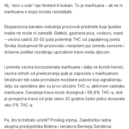
Ali, ‘slon u sobi’ nije fentanil ili kokain. To je marihuana – ali ne ni
marihuana o kojoj možda razmišljate.
Ekspanzivna kanabis-industrija proizvodi predmete koje ljudska
mašta ne može ni zamisliti. Slatkiši, gazirana pića, voskovi, masti
– većina sadrži 20-50 puta potentniji THC od zapaljenog jointa.
Široka dostupnost tih proizvoda i neriješeni jaz između savezne i
državne politike rezultiraju uporabom trave među djecom.
I premda većina konzumenata marihuane i dalje ne koristi heroin,
većina mrtvih od predoziranja ipak je započela s marihuanom.
Istraživači tek sada pronalaze moždane putove koji signaliziraju
želju za opioidima ako su prvo izloženi THC-u, aktivnom sastojku
marihuane. Današnja trava može dosegnuti i 99,9% THC-a, dok
je prosječna trava od prije samo 20 godina često jedva dosezala
oko 5% THC-a.
Pa, što bi trebalo učiniti? Prošlog srpnja, Zajednička radna
skupina predsjednika Bidena i senatora Bernieja Sandersa