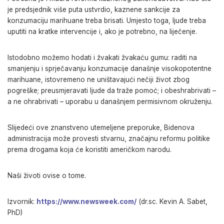
je predsjednik više puta ustvrdio, kaznene sankcije za
konzumaciju marihuane treba brisati. Umjesto toga, ljude treba
uputiti na kratke intervencije i, ako je potrebno, na liječenje.
Istodobno možemo hodati i žvakati žvakaću gumu: raditi na
smanjenju i sprječavanju konzumacije današnje visokopotentne
marihuane, istovremeno ne uništavajući nečiji život zbog
pogreške; preusmjeravati ljude da traže pomoć; i obeshrabrivati –
a ne ohrabrivati – uporabu u današnjem permisivnom okruženju.
Slijedeći ove znanstveno utemeljene preporuke, Bidenova
administracija može provesti stvarnu, značajnu reformu politike
prema drogama koja će koristiti američkom narodu.
Naši životi ovise o tome.
Izvornik:
https://www.newsweek.com/
(dr.sc. Kevin A. Sabet,
PhD)