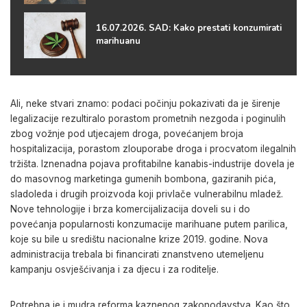
16.07.2026. SAD: Kako prestati konzumirati
marihuanu
Ali, neke stvari znamo: podaci počinju pokazivati da je širenje
legalizacije rezultiralo porastom prometnih nezgoda i poginulih
zbog vožnje pod utjecajem droga, povećanjem broja
hospitalizacija, porastom zlouporabe droga i procvatom ilegalnih
tržišta. Iznenadna pojava profitabilne kanabis-industrije dovela je
do masovnog marketinga gumenih bombona, gaziranih pića,
sladoleda i drugih proizvoda koji privlače vulnerabilnu mladež.
Nove tehnologije i brza komercijalizacija doveli su i do
povećanja popularnosti konzumacije marihuane putem parilica,
koje su bile u središtu nacionalne krize 2019. godine. Nova
administracija trebala bi financirati znanstveno utemeljenu
kampanju osvješćivanja i za djecu i za roditelje.
Potrebna je i mudra reforma kaznenog zakonodavstva. Kao što