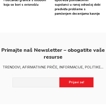
i održavati granice s osobom
upotreba psihoaktivnih
koja se bori s ovisnošću
supstanci u ranoj odrasloj dobi
predviđa probleme s
pamćenjem decenijama kasnije
Primajte naš Newsletter – obogatite vaše
resurse
TRENDOVI, AFIRMATIVNE PRIČE, INFORMACIJE, POLITIKE...