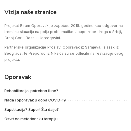
Vizija naše stranice
Projekat Biram Oporavak je započeo 2015. godine kao odgovor na
trenutnu situaciju na polju problematike zloupotrebe droga u Srbiji,
Crnoj Gori i Bosni i Hercegovini.
Partnerske organizacije Proslavi Oporavak iz Sarajeva, Izlazak iz
Beograda, te Preporod iz Nikšića su se odlučile na realizaciju ovog
projekta.
Oporavak
Rehabilitacija: potrebna ili ne?
Nada i oporavak u doba COVID-19
Supstitucija? Super! Šta dalje?
Osvrt na metadonsku terapiju