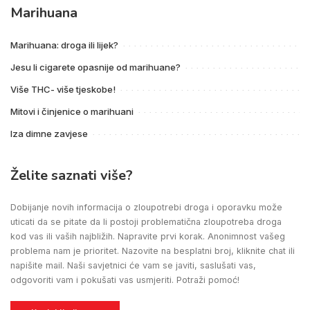
Marihuana
Marihuana: droga ili lijek?
Jesu li cigarete opasnije od marihuane?
Više THC- više tjeskobe!
Mitovi i činjenice o marihuani
Iza dimne zavjese
Želite saznati više?
Dobijanje novih informacija o zloupotrebi droga i oporavku može
uticati da se pitate da li postoji problematična zloupotreba droga
kod vas ili vaših najbližih. Napravite prvi korak. Anonimnost vašeg
problema nam je prioritet. Nazovite na besplatni broj, kliknite chat ili
napišite mail. Naši savjetnici će vam se javiti, saslušati vas,
odgovoriti vam i pokušati vas usmjeriti. Potraži pomoć!