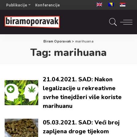
Publikacije
Konferencije
OPORAVAK- Naš zajednički cilj BiH/CG
OPORAVAK- Naš zajednički cilj SRB
RECOVERY- Our common goal ENG
Biram Oporavak
>
marihuana
OPORAVAK- Naš zajednički cilj 2
Tag:
marihuana
Mala knjiga vještina
Šta ne raditi
Radna sveska za oporavak
21.04.2021. SAD: Nakon
legalizacije u rekreativne
svrhe tinejdžeri više koriste
marihuanu
05.03.2021. SAD: Veći broj
zapljena droge tijekom