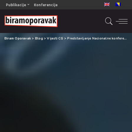
Publikacije
Konferencije
OPORAVAK- Naš zajednički cilj BiH/CG
OPORAVAK- Naš zajednički cilj SRB
RECOVERY- Our common goal ENG
Biram Oporavak
>
Blog
>
Vijesti CG
>
Predstavljanje Nacionalne konferencije na RTCG
OPORAVAK- Naš zajednički cilj 2
Mala knjiga vještina
Šta ne raditi
Radna sveska za oporavak