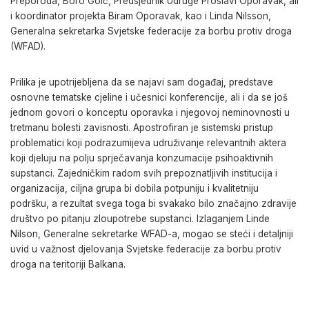
Preporoda, Boro Goić, Predsjednik Udruge Proslavi Oporavak, ali
i koordinator projekta Biram Oporavak, kao i Linda Nilsson,
Generalna sekretarka Svjetske federacije za borbu protiv droga
(WFAD).
Prilika je upotrijebljena da se najavi sam događaj, predstave
osnovne tematske cjeline i učesnici konferencije, ali i da se još
jednom govori o konceptu oporavka i njegovoj neminovnosti u
tretmanu bolesti zavisnosti. Apostrofiran je sistemski pristup
problematici koji podrazumijeva udruživanje relevantnih aktera
koji djeluju na polju sprječavanja konzumacije psihoaktivnih
supstanci. Zajedničkim radom svih prepoznatljivih institucija i
organizacija, ciljna grupa bi dobila potpuniju i kvalitetniju
podršku, a rezultat svega toga bi svakako bilo značajno zdravije
društvo po pitanju zloupotrebe supstanci. Izlaganjem Linde
Nilson, Generalne sekretarke WFAD-a, mogao se steći i detaljniji
uvid u važnost djelovanja Svjetske federacije za borbu protiv
droga na teritoriji Balkana.