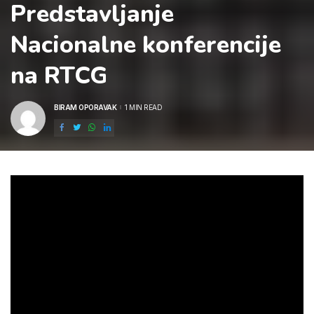
Predstavljanje
Nacionalne konferencije
na RTCG
BIRAM OPORAVAK
1 MIN READ
POSTED
BY