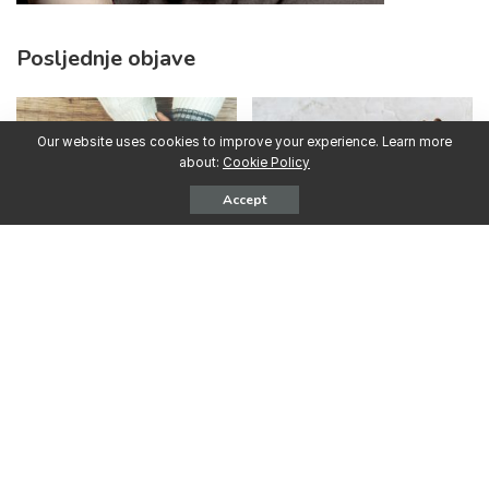
Posljednje objave
Our website uses cookies to improve your experience. Learn more
about:
Cookie Policy
Accept
31.07.2026. SAD: Kako pomoći
16.07.2026. SAD: Kako prestati
partneru ili supružniku koji se
konzumirati marihuanu
bori s ovisnošću