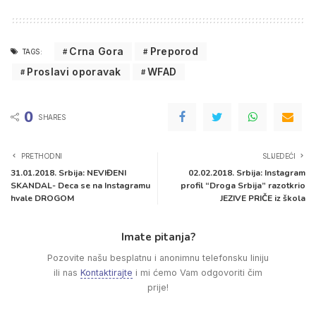
Crna Gora
Preporod
TAGS:
Proslavi oporavak
WFAD
0
SHARES
PRETHODNI
SLIJEDEĆI
31.01.2018. Srbija: NEVIĐENI
02.02.2018. Srbija: Instagram
SKANDAL- Deca se na Instagramu
profil “Droga Srbija” razotkrio
hvale DROGOM
JEZIVE PRIČE iz škola
Imate pitanja?
Pozovite našu besplatnu i anonimnu telefonsku liniju
ili nas
Kontaktirajte
i mi ćemo Vam odgovoriti čim
prije!